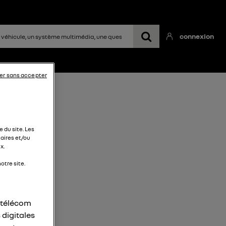
connexion
er sans accepter
 du site. Les
aires et/ou
x.
otre site.
r télécom
 digitales