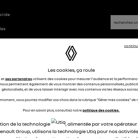
bride
les
continu
Notice
Les cookies, ça roule
e et
ses partenaires
utilisent des cookies pour mesurer l'audience et la performance
nous permettent également de vous montrer des contenus personnalisés, publicit
géolocalisés, et de vous laisser interagir avec nos contenus via les réseaux sociau
 moment, vous pourrez modifier vos choix dans la rubrique "Gérer mes cookies" de n
Pour en savoir plus, consultez notre
politique des cookies.
ation de la technologie
, alimentée par votre opérateu
enault Group, utilisons la technologie Utiq pour nos activités