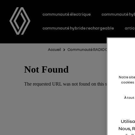
communauté électrique
communauté hy
communauté hybride rechargeable
artic
Accueil
Communauté RADIO CONNECT R&GO
Notre sit
cookies 
À tout
Utilis
Nous, R