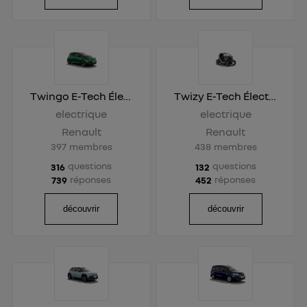
Politique d'information sur les données
personnelles d'Utiq
.
Twingo E-Tech Électrique
Twizy E-Tech Électrique
electrique
electrique
Renault
Renault
397
membres
438
membres
questions
questions
316
132
réponses
réponses
739
452
découvrir
découvrir