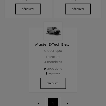
découvrir
découvrir
Master E-Tech Électrique
electrique
Renault
4
membres
questions
2
réponse
1
découvrir
1