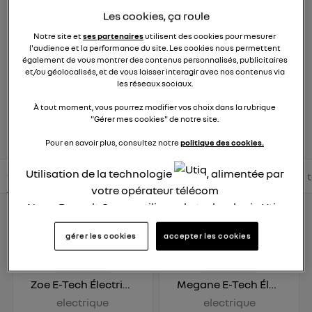
électriques
Les cookies, ça roule
Notre site et
ses partenaires
utilisent des cookies pour mesurer
11
véhicules ou systèmes multimédias
l'audience et la performance du site. Les cookies nous permettent
également de vous montrer des contenus personnalisés, publicitaires
Une question ? Découvrez l'ensemble des discussions
et/ou géolocalisés, et de vous laisser interagir avec nos contenus via
concernant votre véhicule ou votre système multimédia
les réseaux sociaux.
À tout moment, vous pourrez modifier vos choix dans la rubrique
posez une question
"Gérer mes cookies" de notre site.
Pour en savoir plus, consultez notre
politique des cookies.
Utilisation de la technologie
, alimentée par
tous les véhicules ou systèmes multimédias électriques
t
votre opérateur télécom
Nous, Renault Group, utilisons la technologie Utiq
pour nos activités digitales (telles que décrites
gérer les cookies
accepter les cookies
dans cette notice de consentement) et liées à
votre navigation sur
nos site(s)
(seulement si vous
utilisez une connexion internet fournie par
un
Zoe E-Tech Électrique
Megane E-Tech Électrique
opérateur télécom participant
et que vous
electrique
electrique
consentez sur chaque site).