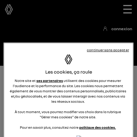
☰
connexion
continuer sans accepter
Les cookies, ça roule
Accueil
Les espaces de discussions E-tech
Notre site et
ses partenaires
utilisent des cookies pour mesurer
Les véhicules ou systèmes multimédias hybrides rechargeables
l'audience et la performance du site. Les cookies nous permettent
également de vous montrer des contenus personnalisés, publicitaires
et/ou géolocalisés, et de vous laisser interagir avec nos contenus via
les réseaux sociaux.
À tout moment, vous pourrez modifier vos choix dans la rubrique
"Gérer mes cookies" de notre site.
Pour en savoir plus, consultez notre
politique des cookies.