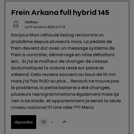
Elle utilise un identifiant créé par votre opérateur
Frein Arkana full hybrid 145
télécom basé sur votre adresse IP et une référence
de votre contrat internet (ex : votre numéro de
rachou
téléphone).
Le
17 octobre 2024
à
11:13
L'identifiant est associé à votre connexion
bonjour.Mon véhicule listing rencontre un
internet. Ainsi, toutes les personnes utilisant la
problème depuis plusieurs mois. La pédale de
même connexion et ayant consenties se verront
frein devient dur avec un message système de
attribuer le même identifiant. En général :
frein à contrôler, démarrage en côte défaillant
Pour une
connexion foyer
(ex : Wi-Fi), la personnalisation sera basée
ect... Si j'ai le malheur de changer de vitesse
sur la navigation des membres du foyer ayant consentis.
(automatique) la voiture reste sur place et
Pour une
connexion mobile
, la personnalisation sera basée
s'éteind. Cela reviens souvent au bout de 10 mn
uniquement sur la navigation de l'utilisateur du mobile.
mais j'ai fait 1h30 au plus ... Renault ne trouve pas
Vous pouvez à tout moment retirer ce
le problème, la petite batterie a été changée,
consentement sur
le portail d’Utiq
("
plusieurs reprogrammations également mais tjs
") ou via la page « gérer Utiq » en bas de ce site.
rien a ce stade.. et apparemment je serait la seule
Pour plus d'informations, veuillez consulter
la
niveau national !!!! Une idée ??? Merci
Politique d'information sur les données
personnelles d'Utiq
.
répondre
0