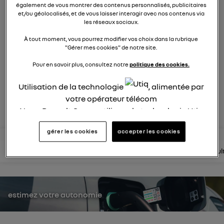
également de vous montrer des contenus personnalisés, publicitaires
553
membres
et/ou géolocalisés, et de vous laisser interagir avec nos contenus via
Hybride
RENAULT
les réseaux sociaux.
À tout moment, vous pourrez modifier vos choix dans la rubrique
hybride par nature
"Gérer mes cookies" de notre site.
Pour en savoir plus, consultez notre
politique des cookies.
posez une question
Utilisation de la technologie
, alimentée par
votre opérateur télécom
rejoignez
Nous, Renault Group, utilisons la technologie Utiq
pour nos activités digitales (telles que décrites
gérer les cookies
accepter les cookies
dans cette notice de consentement) et liées à
votre navigation sur
nos site(s)
(seulement si vous
lire les questions
lire les articles
consultez la brochure
consul
utilisez une connexion internet fournie par
un
opérateur télécom participant
et que vous
consentez sur chaque site).
La technologie Utiq a été conçue pour la
estimez votre autonomie
protection de vos données personnelles en vous
offrant choix et contrôle.