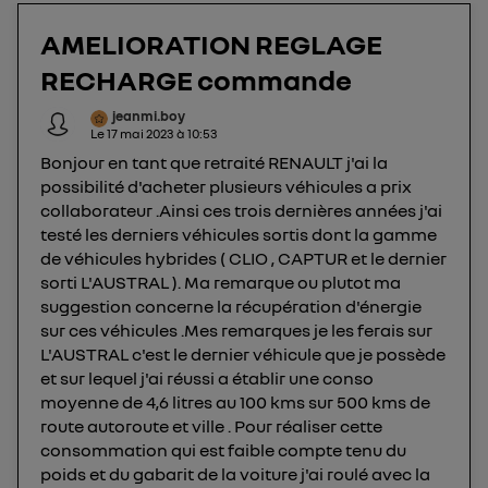
consentez sur chaque site).
AMELIORATION REGLAGE
La technologie Utiq a été conçue pour la
RECHARGE commande
protection de vos données personnelles en vous
offrant choix et contrôle.
jeanmi.boy
Elle utilise un identifiant créé par votre opérateur
Le
17 mai 2023
à
10:53
télécom basé sur votre adresse IP et une référence
Bonjour en tant que retraité RENAULT j'ai la
de votre contrat internet (ex : votre numéro de
possibilité d'acheter plusieurs véhicules a prix
téléphone).
collaborateur .Ainsi ces trois dernières années j'ai
L'identifiant est associé à votre connexion
testé les derniers véhicules sortis dont la gamme
internet. Ainsi, toutes les personnes utilisant la
de véhicules hybrides ( CLIO , CAPTUR et le dernier
sorti L'AUSTRAL ). Ma remarque ou plutot ma
même connexion et ayant consenties se verront
suggestion concerne la récupération d'énergie
attribuer le même identifiant. En général :
sur ces véhicules .Mes remarques je les ferais sur
Pour une
connexion foyer
(ex : Wi-Fi), la personnalisation sera basée
sur la navigation des membres du foyer ayant consentis.
L'AUSTRAL c'est le dernier véhicule que je possède
Pour une
connexion mobile
, la personnalisation sera basée
et sur lequel j'ai réussi a établir une conso
uniquement sur la navigation de l'utilisateur du mobile.
moyenne de 4,6 litres au 100 kms sur 500 kms de
Vous pouvez à tout moment retirer ce
route autoroute et ville . Pour réaliser cette
consentement sur
le portail d’Utiq
("
consommation qui est faible compte tenu du
") ou via la page « gérer Utiq » en bas de ce site.
poids et du gabarit de la voiture j'ai roulé avec la