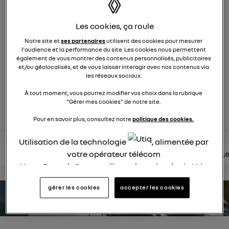
1751
membres
Hybride
RENAULT
Les cookies, ça roule
Notre site et
ses partenaires
utilisent des cookies pour mesurer
une nouvelle vision hybride du suv
l'audience et la performance du site. Les cookies nous permettent
également de vous montrer des contenus personnalisés, publicitaires
et/ou géolocalisés, et de vous laisser interagir avec nos contenus via
posez une question
les réseaux sociaux.
À tout moment, vous pourrez modifier vos choix dans la rubrique
"Gérer mes cookies" de notre site.
rejoignez
Pour en savoir plus, consultez notre
politique des cookies.
Utilisation de la technologie
, alimentée par
votre opérateur télécom
lire les questions
lire les articles
consultez la brochure
consul
Nous, Renault Group, utilisons la technologie Utiq
pour nos activités digitales (telles que décrites
gérer les cookies
accepter les cookies
dans cette notice de consentement) et liées à
estimez votre autonomie
votre navigation sur
nos site(s)
(seulement si vous
utilisez une connexion internet fournie par
un
opérateur télécom participant
et que vous