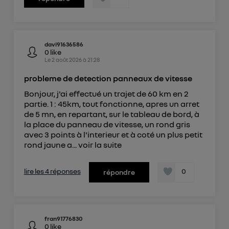
davi91636586
0
like
Le
2 août 2026
à
21:28
probleme de detection panneaux de vitesse
Bonjour, j'ai effectué un trajet de 60 km en 2
partie. 1 : 45km, tout fonctionne, apres un arret
de 5 mn, en repartant, sur le tableau de bord, à
la place du panneau de vitesse, un rond gris
avec 3 points à l'interieur et à coté un plus petit
rond jaune a...
voir la suite
lire les 4 réponses
0
répondre
fran91776830
0
like