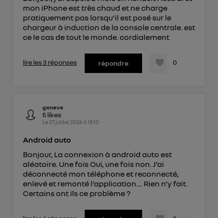
mon iPhone est très chaud et ne charge
pratiquement pas lorsqu'il est posé sur le
chargeur à induction de la console centrale. est
ce le cas de tout le monde. cordialement
lire les 3 réponses
0
répondre
geneve
5
likes
Le
27 juillet 2026
à
18:10
Android auto
Bonjour, La connexion à android auto est
aléatoire. Une fois Oui, une fois non. J'ai
déconnecté mon téléphone et reconnecté,
enlevé et remonté l'application.... Rien n'y fait.
Certains ont ils ce problème ?