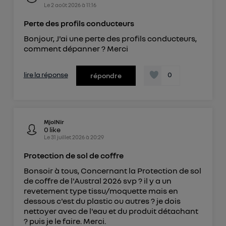
Le
2 août 2026
à
11:16
Perte des profils conducteurs
Bonjour, J'ai une perte des profils conducteurs,
comment dépanner ? Merci
lire la réponse
0
répondre
MjolNir
0
like
Le
31 juillet 2026
à
20:29
Protection de sol de coffre
Bonsoir à tous, Concernant la Protection de sol
de coffre de l'Austral 2026 svp ? il y a un
revetement type tissu/moquette mais en
dessous c'est du plastic ou autres ? je dois
nettoyer avec de l'eau et du produit détachant
? puis je le faire. Merci.