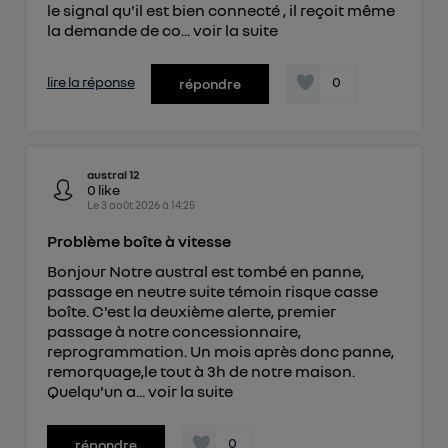
de votre contrat internet (ex : votre numéro de
le signal qu'il est bien connecté , il reçoit même
la demande de co...
voir la suite
téléphone).
L'identifiant est associé à votre connexion
internet. Ainsi, toutes les personnes utilisant la
lire la réponse
0
répondre
même connexion et ayant consenties se verront
attribuer le même identifiant. En général :
Pour une
connexion foyer
(ex : Wi-Fi), la personnalisation sera basée
sur la navigation des membres du foyer ayant consentis.
austral 12
Pour une
connexion mobile
, la personnalisation sera basée
0
like
uniquement sur la navigation de l'utilisateur du mobile.
Le
3 août 2026
à
14:25
Vous pouvez à tout moment retirer ce
Problème boîte à vitesse
consentement sur
le portail d’Utiq
("
Bonjour Notre austral est tombé en panne,
") ou via la page « gérer Utiq » en bas de ce site.
passage en neutre suite témoin risque casse
Pour plus d'informations, veuillez consulter
la
boîte. C'est la deuxième alerte, premier
Politique d'information sur les données
passage à notre concessionnaire,
personnelles d'Utiq
.
reprogrammation. Un mois après donc panne,
remorquage,le tout à 3h de notre maison.
Quelqu'un a...
voir la suite
0
répondre