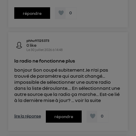
0
répondre
phhu91125373
0
like
Le
30 juillet 2026
à
14:48
la radio ne fonctionne plus
bonjour Son coupé subitement Je n'ai pas
trouvé de paramètre qui aurait changé...
impossible de sélectionner une autre radio
dans la liste déroulante.... En sélectionnant une
autre source que la radio ça marche... Est-ce lié
à la dernière mise à jour? ...
voir la suite
lire la réponse
0
répondre