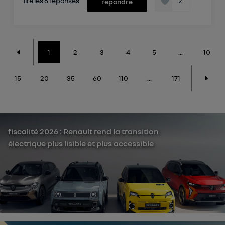
lire les 6 réponses
2
répondre
1
2
3
4
5
...
10
15
20
35
60
110
...
171
fiscalité 2026 : Renault rend la transition
électrique plus lisible et plus accessible