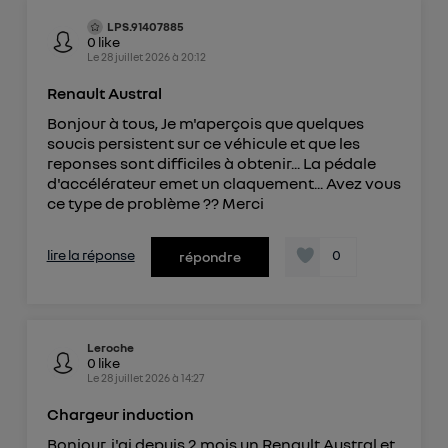
LPS.91407885
0
like
Le
28 juillet 2026
à
20:12
Renault Austral
Bonjour à tous, Je m'aperçois que quelques
soucis persistent sur ce véhicule et que les
reponses sont difficiles à obtenir... La pédale
d'accélérateur emet un claquement... Avez vous
ce type de problème ?? Merci
lire la réponse
0
répondre
Leroche
0
like
Le
28 juillet 2026
à
14:27
Chargeur induction
Bonjour, j'ai depuis 2 mois un Renault Austral et