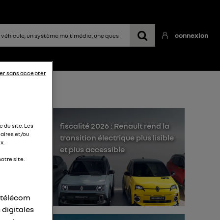
connexion
er sans accepter
fiscalité 2026 : Renault rend la
 du site. Les
aires et/ou
transition électrique plus lisible
x.
et plus accessible
otre site.
 au
ion
r télécom
 digitales