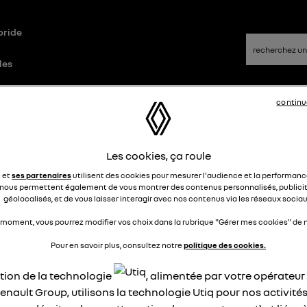
bride
les
continu
id
Questions/Réponses
Les cookies, ça roule
nne de sélecteur de vitesse
e et
ses partenaires
utilisent des cookies pour mesurer l'audience et la performance
nous permettent également de vous montrer des contenus personnalisés, publicit
géolocalisés, et de vous laisser interagir avec nos contenus via les réseaux sociau
paulr66
Le
5 septembre 2023
à
15:58
 moment, vous pourrez modifier vos choix dans la rubrique "Gérer mes cookies" de n
jour je possède actuellement un austral 200cv En vacances
Pour en savoir plus, consultez notre
politique des cookies.
tugal véhicule en panne depuis dimanche soir plus de sélect
itesse le véhicule reste en neutre Quelqu un à t il déjà eu se
ation de la technologie
, alimentée par votre opérateu
re de panne ?
enault Group, utilisons la technologie Utiq pour nos activités