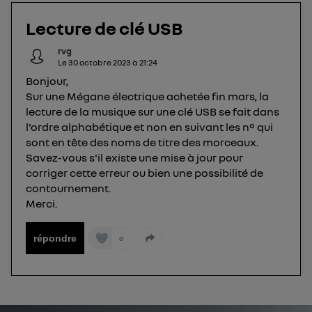
téléphone).
L'identifiant est associé à votre connexion
Lecture de clé USB
internet. Ainsi, toutes les personnes utilisant la
rvg
même connexion et ayant consenties se verront
Le
30 octobre 2023
à
21:24
attribuer le même identifiant. En général :
Bonjour,
Pour une
connexion foyer
(ex : Wi-Fi), la personnalisation sera basée
Sur une Mégane électrique achetée fin mars, la
sur la navigation des membres du foyer ayant consentis.
lecture de la musique sur une clé USB se fait dans
Pour une
connexion mobile
, la personnalisation sera basée
uniquement sur la navigation de l'utilisateur du mobile.
l'ordre alphabétique et non en suivant les n° qui
Vous pouvez à tout moment retirer ce
sont en tête des noms de titre des morceaux.
consentement sur
le portail d’Utiq
("
Savez-vous s'il existe une mise à jour pour
corriger cette erreur ou bien une possibilité de
") ou via la page « gérer Utiq » en bas de ce site.
contournement.
Pour plus d'informations, veuillez consulter
la
Merci.
Politique d'information sur les données
personnelles d'Utiq
.
répondre
0