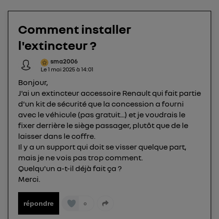
téléphone).
L'identifiant est associé à votre connexion
Comment installer
internet. Ainsi, toutes les personnes utilisant la
l'extincteur ?
même connexion et ayant consenties se verront
attribuer le même identifiant. En général :
sma2006
Pour une
connexion foyer
(ex : Wi-Fi), la personnalisation sera basée
Le
1 mai 2025
à
14:01
sur la navigation des membres du foyer ayant consentis.
Bonjour,
Pour une
connexion mobile
, la personnalisation sera basée
uniquement sur la navigation de l'utilisateur du mobile.
J'ai un extincteur accessoire Renault qui fait partie
Vous pouvez à tout moment retirer ce
d'un kit de sécurité que la concession a fourni
avec le véhicule (pas gratuit...) et je voudrais le
consentement sur
le portail d’Utiq
("
fixer derrière le siège passager, plutôt que de le
") ou via la page « gérer Utiq » en bas de ce site.
laisser dans le coffre.
Pour plus d'informations, veuillez consulter
la
Il y a un support qui doit se visser quelque part,
Politique d'information sur les données
mais je ne vois pas trop comment.
personnelles d'Utiq
.
Quelqu'un a-t-il déjà fait ça ?
Merci.
répondre
0