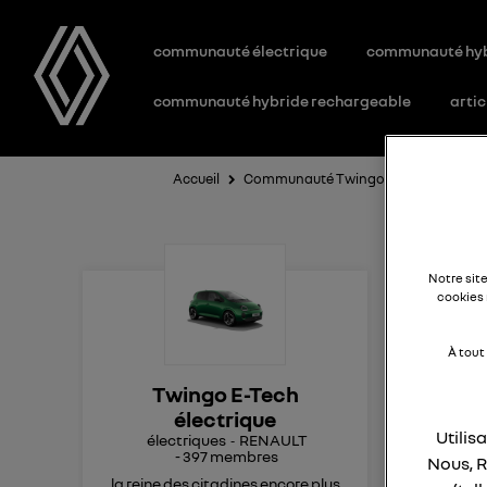
communauté électrique
communauté hy
communauté hybride rechargeable
artic
Accueil
Communauté Twingo E-Tech électriq
D
Notre sit
cookies 
À tout
Bon
Twingo E-Tech
électrique
Je 
Utilis
électriques
RENAULT
-
397
membres
Nous, R
Du 
la reine des citadines encore plus