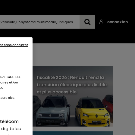
connexion
er sans accepter
fiscalité 2026 : Renault rend la
 du site. Les
aires et/ou
transition électrique plus lisible
x.
et plus accessible
otre site.
r télécom
 digitales