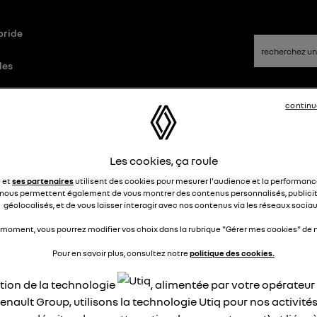
bride
les
continu
ue
Questions/Réponses
Les cookies, ça roule
ysfonctionnement prise usb
e et
ses partenaires
utilisent des cookies pour mesurer l'audience et la performance
nous permettent également de vous montrer des contenus personnalisés, publicit
géolocalisés, et de vous laisser interagir avec nos contenus via les réseaux sociau
ilnmrl
Le
31 mai 2023
à
19:16
 moment, vous pourrez modifier vos choix dans la rubrique "Gérer mes cookies" de n
jour,
Pour en savoir plus, consultez notre
politique des cookies.
rencontré un problème de connexions usb.
ation de la technologie
, alimentée par votre opérateu
enault Group, utilisons la technologie Utiq pour nos activités
jour au lendemain, mon port usb dysfonctionnement. Il faut