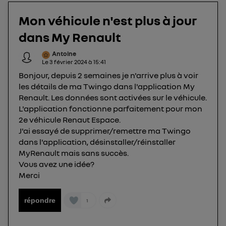
téléphone).
Mon véhicule n'est plus à jour
L'identifiant est associé à votre connexion
internet. Ainsi, toutes les personnes utilisant la
dans My Renault
même connexion et ayant consenties se verront
Antoine
attribuer le même identifiant. En général :
Le
3 février 2024
à
15:41
Pour une
connexion foyer
(ex : Wi-Fi), la personnalisation sera basée
Bonjour, depuis 2 semaines je n'arrive plus à voir
sur la navigation des membres du foyer ayant consentis.
Pour une
connexion mobile
, la personnalisation sera basée
les détails de ma Twingo dans l'application My
uniquement sur la navigation de l'utilisateur du mobile.
Renault. Les données sont activées sur le véhicule.
Vous pouvez à tout moment retirer ce
L'application fonctionne parfaitement pour mon
consentement sur
le portail d’Utiq
("
2e véhicule Renaut Espace.
") ou via la page « gérer Utiq » en bas de ce site.
J'ai essayé de supprimer/remettre ma Twingo
dans l'application, désinstaller/réinstaller
Pour plus d'informations, veuillez consulter
la
MyRenault mais sans succès.
Politique d'information sur les données
Vous avez une idée?
personnelles d'Utiq
.
Merci
répondre
1