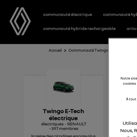
communauté électrique
communauté hy
communauté hybride rechargeable
artic
Accueil
Communauté Twingo E-Tech électriq
Tw
Notre sit
cookies 
ga
À tout
Twingo E-Tech
Bon
électrique
Une
Utilis
électriques
RENAULT
-
397
membres
Gua
Nous, R
Faut
la reine des citadines encore plus