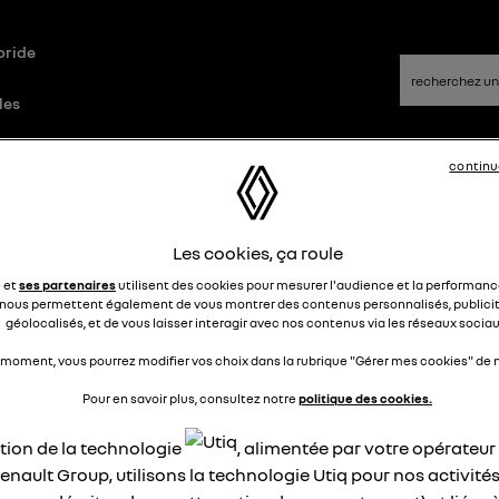
bride
les
continu
ue
Questions/Réponses
Les cookies, ça roule
ingo e-tech achetée en métropol
e et
ses partenaires
utilisent des cookies pour mesurer l'audience et la performance
nous permettent également de vous montrer des contenus personnalisés, publicit
rantie en Guadeloupe?
géolocalisés, et de vous laisser interagir avec nos contenus via les réseaux sociau
 moment, vous pourrez modifier vos choix dans la rubrique "Gérer mes cookies" de n
AAaa
Le
6 avril 2023
à
21:35
Pour en savoir plus, consultez notre
politique des cookies.
jour,
 Twingo e-tech achetée en métropole est-elle garantie en
ation de la technologie
, alimentée par votre opérateu
deloupe? Batterie comprise ?
enault Group, utilisons la technologie Utiq pour nos activités
-il aller dans des garages agréés et où se trouvent-ils ?