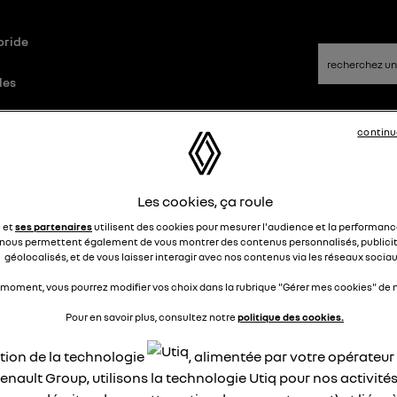
bride
les
continu
ue
Questions/Réponses
Les cookies, ça roule
rouillage branchemnt de la prise
e et
ses partenaires
utilisent des cookies pour mesurer l'audience et la performance
nous permettent également de vous montrer des contenus personnalisés, publicit
géolocalisés, et de vous laisser interagir avec nos contenus via les réseaux sociau
NAP
Le
16 janvier 2023
à
19:17
 moment, vous pourrez modifier vos choix dans la rubrique "Gérer mes cookies" de n
Pour en savoir plus, consultez notre
politique des cookies.
rise électrique ne se verrouille plus quand je la branche sur 
ure pour la recharger, donc je ne peux plus rouler avec. Avez-
ation de la technologie
, alimentée par votre opérateu
s déjà eu ce problème ? Renault me garde la voiture 3 semai
enault Group, utilisons la technologie Utiq pour nos activités
r chercher l'origine de ce problème. Un scandale.