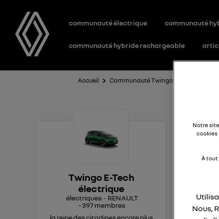
communauté électrique
communauté hy
communauté hybride rechargeable
artic
Accueil
Communauté Twingo E-Tech électriq
Ve
Notre sit
cookies 
À tout
Twingo E-Tech
Ma p
électrique
voit
Utilis
électriques
RENAULT
vou
-
397
membres
Nous, R
pou
la reine des citadines encore plus