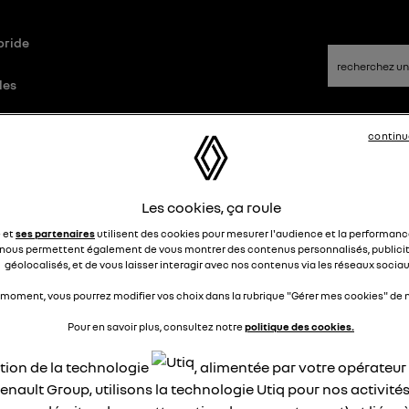
bride
les
continu
Questions/Réponses
Les cookies, ça roule
tterie Twizy
e et
ses partenaires
utilisent des cookies pour mesurer l'audience et la performance
nous permettent également de vous montrer des contenus personnalisés, publicit
géolocalisés, et de vous laisser interagir avec nos contenus via les réseaux sociau
lalalala
Le
4 octobre 2024
à
21:32
 moment, vous pourrez modifier vos choix dans la rubrique "Gérer mes cookies" de n
jour, ma Twizy 45 est resté plusieurs semaines sans rouler,
Pour en savoir plus, consultez notre
politique des cookies.
sque je mets le contact les lumières du tableau de bord ne
llument que très faiblement.
ation de la technologie
, alimentée par votre opérateu
ne peux pas désamorcer le frein a main probablement car il n'
enault Group, utilisons la technologie Utiq pour nos activités
 assez de batterie pour transmettre l'info.