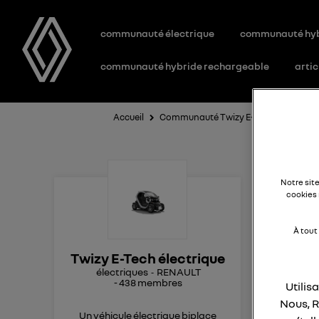
communauté électrique
communauté hy
communauté hybride rechargeable
artic
Accueil
Communauté Twizy E-Tech électrique
ba
Notre sit
cookies 
À tout
bon
Twizy E-Tech électrique
lor
électriques
RENAULT
s'a
-
438
membres
Utilis
je 
Nous, R
pas
Un véhicule électrique biplace