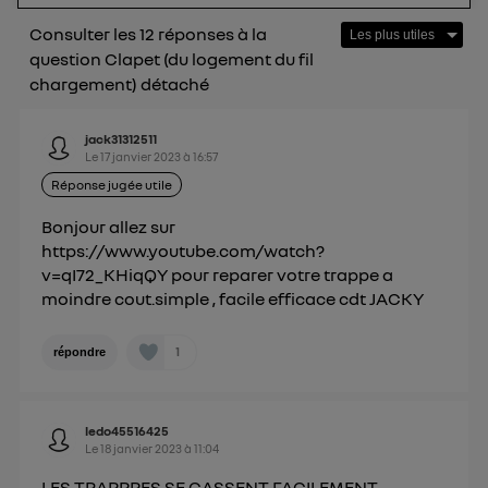
Vous pouvez à tout moment retirer ce
Consulter les 12 réponses à la
consentement sur
le portail d’Utiq
("
question Clapet (du logement du fil
") ou via la page « gérer Utiq » en bas de ce site.
chargement) détaché
Pour plus d'informations, veuillez consulter
la
Politique d'information sur les données
jack31312511
personnelles d'Utiq
.
Le
17 janvier 2023
à
16:57
Réponse jugée utile
Bonjour allez sur
https://www.youtube.com/watch?
v=qI72_KHiqQY pour reparer votre trappe a
moindre cout.simple , facile efficace cdt JACKY
1
répondre
ledo45516425
Le
18 janvier 2023
à
11:04
LES TRAPPPES SE CASSENT FACILEMENT