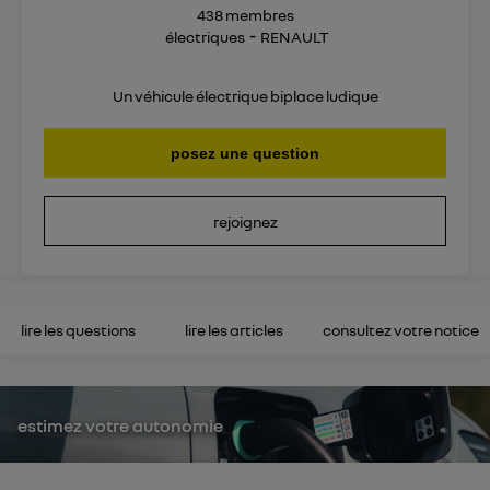
438
membres
électriques
RENAULT
Un véhicule électrique biplace ludique
posez une question
rejoignez
lire les questions
lire les articles
consultez votre notice
estimez votre autonomie