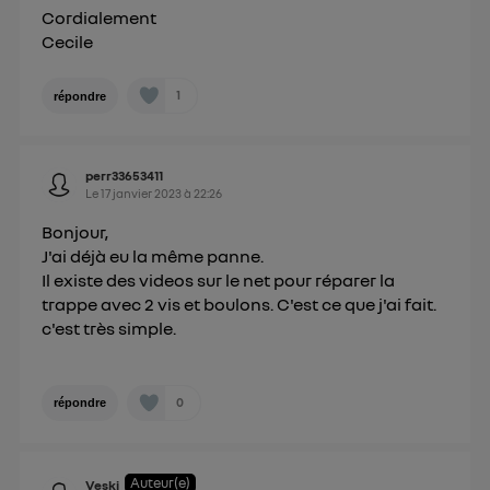
Cordialement
Cecile
1
répondre
perr33653411
Le
17 janvier 2023
à
22:26
Bonjour,
J'ai déjà eu la même panne.
Il existe des videos sur le net pour réparer la
trappe avec 2 vis et boulons. C'est ce que j'ai fait.
c'est très simple.
0
répondre
Auteur(e)
Veski