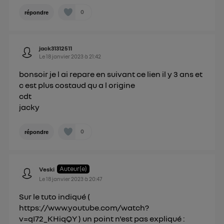
0
répondre
jack31312511
Le
18 janvier 2023
à
21:42
bonsoir je l ai repare en suivant ce lien il y 3 ans et
c est plus costaud qu a l origine
cdt
jacky
0
répondre
Auteur(e)
Veski
Le
18 janvier 2023
à
20:47
Sur le tuto indiqué (
https://www.youtube.com/watch?
v=qI72_KHiqQY ) un point n'est pas expliqué :