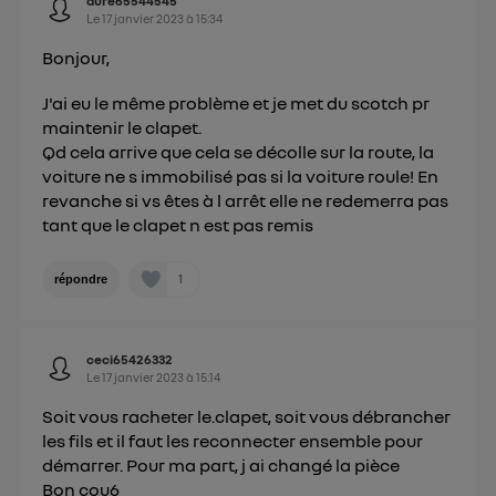
aure65544545
Le
17 janvier 2023
à
15:34
Bonjour,
J'ai eu le même problème et je met du scotch pr
maintenir le clapet.
Qd cela arrive que cela se décolle sur la route, la
voiture ne s immobilisé pas si la voiture roule! En
revanche si vs êtes à l arrêt elle ne redemerra pas
tant que le clapet n est pas remis
1
répondre
ceci65426332
Le
17 janvier 2023
à
15:14
Soit vous racheter le.clapet, soit vous débrancher
les fils et il faut les reconnecter ensemble pour
démarrer. Pour ma part, j ai changé la pièce
Bon cou6