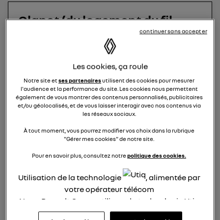
Clapet (du logement du fil
continuer sans accepter
chargement) détaché
Veski
Le
16 janvier 2023
à
15:00
Les cookies, ça roule
question résolue
Notre site et
ses partenaires
utilisent des cookies pour mesurer
Bonjour,
l'audience et la performance du site. Les cookies nous permettent
Il s'agit d'une Twizy80.
également de vous montrer des contenus personnalisés, publicitaires
et/ou géolocalisés, et de vous laisser interagir avec nos contenus via
En remettant en place le fil du chargeur, le clapet
les réseaux sociaux.
du logement vient de se détacher et je ne
parviens pas à réinstaller les deux pièces qui
À tout moment, vous pourrez modifier vos choix dans la rubrique
"Gérer mes cookies" de notre site.
servent de charnières : il semble qu'elles aient
simplement été collées (voir les deux photos) ! Et
Pour en savoir plus, consultez notre
politique des cookies.
comme cette voiture ne peut pas démarrer si ce
clapet n'est pas correctement fermé, elle est
Utilisation de la technologie
, alimentée par
totalement immobilisée (que se passe t-il si cela
votre opérateur télécom
se produit sur la route ?).
Nous, Renault Group, utilisons la technologie Utiq
Que faut-il faire ?
pour nos activités digitales (telles que décrites
Merci d'avance pour votre aide (c'est urgent) .