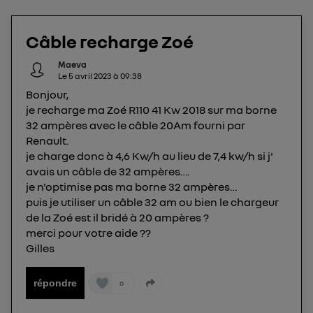
téléphone).
L'identifiant est associé à votre connexion
Câble recharge Zoé
internet. Ainsi, toutes les personnes utilisant la
même connexion et ayant consenties se verront
Maeva
Le
5 avril 2023
à
09:38
attribuer le même identifiant. En général :
Bonjour,
Pour une
connexion foyer
(ex : Wi-Fi), la personnalisation sera basée
sur la navigation des membres du foyer ayant consentis.
je recharge ma Zoé R110 41 Kw 2018 sur ma borne
Pour une
connexion mobile
, la personnalisation sera basée
32 ampères avec le câble 20Am fourni par
uniquement sur la navigation de l'utilisateur du mobile.
Renault.
Vous pouvez à tout moment retirer ce
je charge donc à 4,6 Kw/h au lieu de 7,4 kw/h si j'
consentement sur
le portail d’Utiq
("
avais un câble de 32 ampères….
") ou via la page « gérer Utiq » en bas de ce site.
je n'optimise pas ma borne 32 ampères…
Pour plus d'informations, veuillez consulter
la
puis je utiliser un câble 32 am ou bien le chargeur
Politique d'information sur les données
de la Zoé est il bridé à 20 ampères ?
personnelles d'Utiq
.
merci pour votre aide ??
Gilles
répondre
0