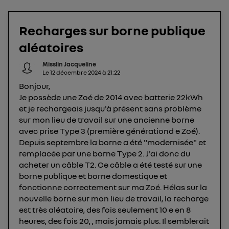
télécom basé sur votre adresse IP et une référence
de votre contrat internet (ex : votre numéro de
Recharges sur borne publique
téléphone).
L'identifiant est associé à votre connexion
aléatoires
internet. Ainsi, toutes les personnes utilisant la
Misslin Jacqueline
même connexion et ayant consenties se verront
Le
12 décembre 2024
à
21:22
attribuer le même identifiant. En général :
Bonjour,
Pour une
connexion foyer
(ex : Wi-Fi), la personnalisation sera basée
Je possède une Zoé de 2014 avec batterie 22kWh
sur la navigation des membres du foyer ayant consentis.
et je rechargeais jusqu'à présent sans problème
Pour une
connexion mobile
, la personnalisation sera basée
uniquement sur la navigation de l'utilisateur du mobile.
sur mon lieu de travail sur une ancienne borne
Vous pouvez à tout moment retirer ce
avec prise Type 3 (première générationd e Zoé).
Depuis septembre la borne a été "modernisée" et
consentement sur
le portail d’Utiq
("
remplacée par une borne Type 2. J'ai donc du
") ou via la page « gérer Utiq » en bas de ce site.
acheter un câble T2. Ce câble a été testé sur une
Pour plus d'informations, veuillez consulter
la
borne publique et borne domestique et
Politique d'information sur les données
fonctionne correctement sur ma Zoé. Hélas sur la
personnelles d'Utiq
.
nouvelle borne sur mon lieu de travail, la recharge
est très aléatoire, des fois seulement 10 e en 8
heures, des fois 20, , mais jamais plus. Il semblerait