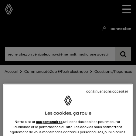
☰
connexion
Accueil
Communauté Zoe E-Tech électrique
Questions/Réponses
continuer sans accepter
Les cookies, ça roule
Notre site et
ses partenaires
utilisent des cookies pour mesurer
l'audience et la performance du site. Les cookies nous permettent
Zoe E-Tech électrique
également de vous montrer des contenus personnalisés, publicitaires