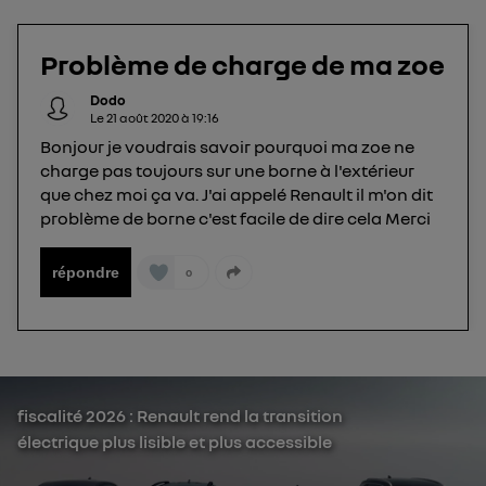
L'identifiant est associé à votre connexion
internet. Ainsi, toutes les personnes utilisant la
Problème de charge de ma zoe
même connexion et ayant consenties se verront
attribuer le même identifiant. En général :
Dodo
Le
21 août 2020
à
19:16
Pour une
connexion foyer
(ex : Wi-Fi), la personnalisation sera basée
sur la navigation des membres du foyer ayant consentis.
Bonjour je voudrais savoir pourquoi ma zoe ne
Pour une
connexion mobile
, la personnalisation sera basée
charge pas toujours sur une borne à l'extérieur
uniquement sur la navigation de l'utilisateur du mobile.
que chez moi ça va. J'ai appelé Renault il m'on dit
Vous pouvez à tout moment retirer ce
problème de borne c'est facile de dire cela Merci
consentement sur
le portail d’Utiq
("
") ou via la page « gérer Utiq » en bas de ce site.
répondre
0
Pour plus d'informations, veuillez consulter
la
Politique d'information sur les données
personnelles d'Utiq
.
fiscalité 2026 : Renault rend la transition
électrique plus lisible et plus accessible