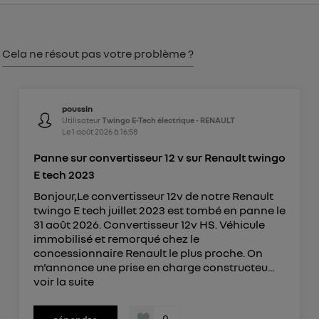
consentement sur
le portail d’Utiq
("
") ou via la page « gérer Utiq » en bas de ce site.
Pour plus d'informations, veuillez consulter
la
Cela ne résout pas votre problème ?
Politique d'information sur les données
personnelles d'Utiq
.
poussin
Utilisateur
Twingo E-Tech électrique - RENAULT
Le
1 août 2026
à
16:58
Panne sur convertisseur 12 v sur Renault twingo
E tech 2023
Bonjour,Le convertisseur 12v de notre Renault
twingo E tech juillet 2023 est tombé en panne le
31 août 2026. Convertisseur 12v HS. Véhicule
immobilisé et remorqué chez le
concessionnaire Renault le plus proche. On
m'annonce une prise en charge constructeu...
voir la suite
0