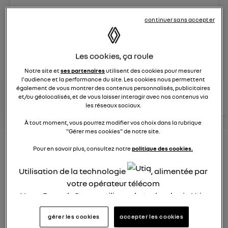
Le
26 janvier 2022
à
12:51
continuer sans accepter
Véhicules
RENAULT
Les cookies, ça roule
posez une question
Notre site et
ses partenaires
utilisent des cookies pour mesurer
l'audience et la performance du site. Les cookies nous permettent
également de vous montrer des contenus personnalisés, publicitaires
consultez les
voir tous les
et/ou géolocalisés, et de vous laisser interagir avec nos contenus via
conseils Renault
conseils
conseils
similaires
les réseaux sociaux.
À tout moment, vous pourrez modifier vos choix dans la rubrique
"Gérer mes cookies" de notre site.
Consommation carburant
Pour en savoir plus, consultez notre
politique des cookies.
voiture hybride
Utilisation de la technologie
, alimentée par
Ghislaine53
votre opérateur télécom
Le
26 janvier 2022
à
12:50
Nous, Renault Group, utilisons la technologie Utiq
Bonjour
pour nos activités digitales (telles que décrites
gérer les cookies
accepter les cookies
dans cette notice de consentement) et liées à