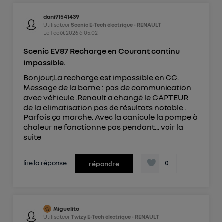
dani91541439
Utilisateur
Scenic E-Tech électrique - RENAULT
Le
1 août 2026
à
05:02
Scenic EV87 Recharge en Courant continu
impossible.
Bonjour,La recharge est impossible en CC.
Message de la borne : pas de communication
avec véhicule .Renault a changé le CAPTEUR
de la climatisation pas de résultats notable .
Parfois ça marche. Avec la canicule la pompe à
chaleur ne fonctionne pas pendant...
voir la
suite
lire la réponse
0
répondre
Miguelito
Utilisateur
Twizy E-Tech électrique - RENAULT