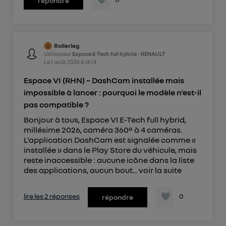
répondre
Rollerleg
Utilisateur
Espace E-Tech full hybrid - RENAULT
Le
1 août 2026
à
16:14
Espace VI (RHN) – DashCam installée mais
impossible à lancer : pourquoi le modèle n'est-il
pas compatible ?
Bonjour à tous, Espace VI E-Tech full hybrid,
millésime 2026, caméra 360° à 4 caméras.
L'application DashCam est signalée comme «
installée » dans le Play Store du véhicule, mais
reste inaccessible : aucune icône dans la liste
des applications, aucun bout...
voir la suite
lire les 2 réponses
0
répondre