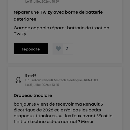
Le
31 juillet 2026
à
18:39
réparer une Twizy avec borne de batterie
deterioree
Garage capable réparer batterie de traction
Twizy
2
répondre
Ben 49
Utilisateur
Renault 5 E-Tech électrique - RENAULT
Le
31 juillet 2026
à
13:45
Drapeau tricolore
bonjour Je viens de recevoir ma Renault 5
électrique de 2026 et je n'ai pas les petits
drapeaux tricolores sur les feux avant .V'est la
finition techno est-ce normal ? Merci