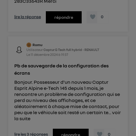
283C33643R Merci
lire la réponse
0
répondre
Romu
Utilisateur
Captur E-Tech full hybrid - RENAULT
Le
11 décembre 2024
à
19:37
Pb de sauvegarde de la configuration des
écrans
Bonjour. Possesseur d'un nouveau Captur
Esprit Alpine e-Tech 145 depuis 1 mois, je
rencontre un problème de configuration qui se
perd au niveau des affichages, et ce
aléatoirement à chaque mise de contact, pour
peu que le véhicule soit resté un certain te...
voir
la suite
lire les 3 réponses
0
répondre