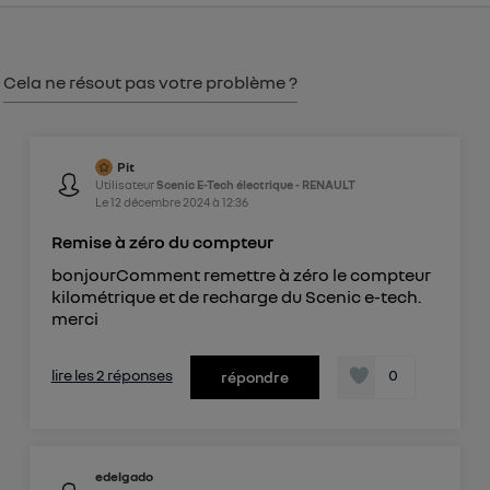
consentement sur
le portail d’Utiq
("
") ou via la page « gérer Utiq » en bas de ce site.
Pour plus d'informations, veuillez consulter
la
Cela ne résout pas votre problème ?
Politique d'information sur les données
personnelles d'Utiq
.
Pit
Utilisateur
Scenic E-Tech électrique - RENAULT
Le
12 décembre 2024
à
12:36
Remise à zéro du compteur
bonjourComment remettre à zéro le compteur
kilométrique et de recharge du Scenic e-tech.
merci
lire les 2 réponses
0
répondre
edelgado