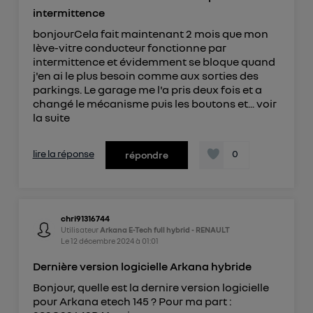
intermittence
bonjourCela fait maintenant 2 mois que mon
lève-vitre conducteur fonctionne par
intermittence et évidemment se bloque quand
j'en ai le plus besoin comme aux sorties des
parkings. Le garage me l'a pris deux fois et a
changé le mécanisme puis les boutons et...
voir
la suite
lire la réponse
0
répondre
chri91316744
Utilisateur
Arkana E-Tech full hybrid - RENAULT
Le
12 décembre 2024
à
01:01
Dernière version logicielle Arkana hybride
Bonjour, quelle est la dernire version logicielle
pour Arkana etech 145 ? Pour ma part :