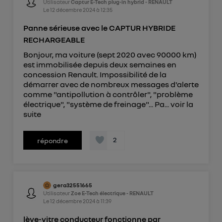
Utilisateur
Captur E-Tech plug-in hybrid - RENAULT
Le
12 décembre 2024
à
12:35
Panne sérieuse avec le CAPTUR HYBRIDE
RECHARGEABLE
Bonjour, ma voiture (sept 2020 avec 90000 km)
est immobilisée depuis deux semaines en
concession Renault. Impossibilité de la
démarrer avec de nombreux messages d'alerte
comme "antipollution à contrôler", "problème
électrique", "système de freinage"... Pa...
voir la
suite
2
répondre
gera32551665
Utilisateur
Zoe E-Tech électrique - RENAULT
Le
12 décembre 2024
à
11:39
lève-vitre conducteur fonctionne par