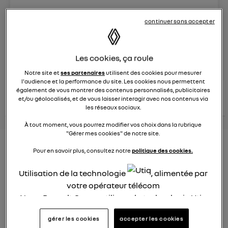
Le
26 janvier 2022
à
12:51
continuer sans accepter
Véhicules
RENAULT
posez une question
Les cookies, ça roule
Notre site et
ses partenaires
utilisent des cookies pour mesurer
l'audience et la performance du site. Les cookies nous permettent
également de vous montrer des contenus personnalisés, publicitaires
consultez les
voir tous les
conseils Renault
conseils
et/ou géolocalisés, et de vous laisser interagir avec nos contenus via
conseils
similaires
les réseaux sociaux.
À tout moment, vous pourrez modifier vos choix dans la rubrique
"Gérer mes cookies" de notre site.
Consommation carburant
Pour en savoir plus, consultez notre
politique des cookies.
voiture hybride
Utilisation de la technologie
, alimentée par
Ghislaine53
votre opérateur télécom
Le
26 janvier 2022
à
12:50
Nous, Renault Group, utilisons la technologie Utiq
Bonjour
pour nos activités digitales (telles que décrites
gérer les cookies
accepter les cookies
dans cette notice de consentement) et liées à