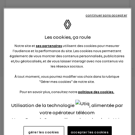
Le
26 janvier 2022
à
12:51
continuer sans accepter
Véhicules
RENAULT
posez une question
Les cookies, ça roule
Notre site et
ses partenaires
utilisent des cookies pour mesurer
l'audience et la performance du site. Les cookies nous permettent
consultez les
voir tous les
également de vous montrer des contenus personnalisés, publicitaires
conseils Renault
conseils
conseils
et/ou géolocalisés, et de vous laisser interagir avec nos contenus via
similaires
les réseaux sociaux.
À tout moment, vous pourrez modifier vos choix dans la rubrique
"Gérer mes cookies" de notre site.
Consommation carburant
Pour en savoir plus, consultez notre
politique des cookies.
voiture hybride
Utilisation de la technologie
, alimentée par
Ghislaine53
votre opérateur télécom
Le
26 janvier 2022
à
12:50
Nous, Renault Group, utilisons la technologie Utiq
Bonjour
pour nos activités digitales (telles que décrites
gérer les cookies
accepter les cookies
dans cette notice de consentement) et liées à