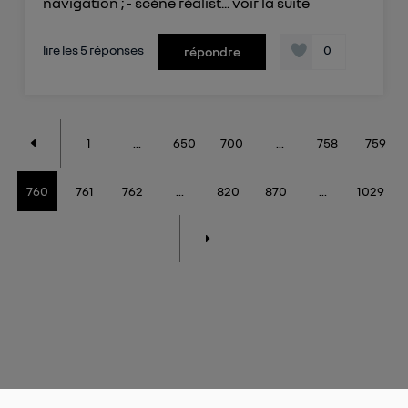
navigation ; - scène réalist...
voir la suite
lire les 5 réponses
0
répondre
1
...
650
700
...
758
759
760
761
762
...
820
870
...
1029