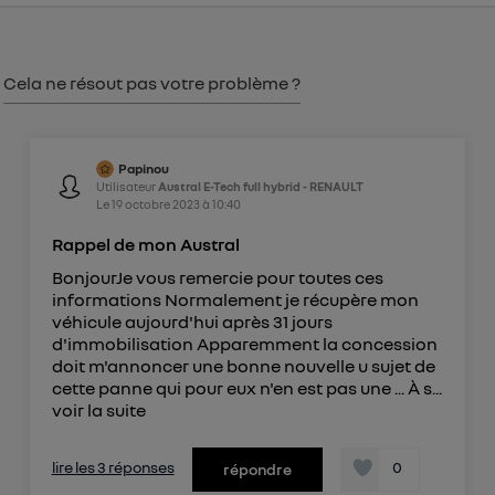
Vous pouvez à tout moment retirer ce
consentement sur
le portail d’Utiq
("
") ou via la page « gérer Utiq » en bas de ce site.
Cela ne résout pas votre problème ?
Pour plus d'informations, veuillez consulter
la
Politique d'information sur les données
personnelles d'Utiq
.
Papinou
Utilisateur
Austral E-Tech full hybrid - RENAULT
Le
19 octobre 2023
à
10:40
Rappel de mon Austral
BonjourJe vous remercie pour toutes ces
informations Normalement je récupère mon
véhicule aujourd'hui après 31 jours
d'immobilisation Apparemment la concession
doit m'annoncer une bonne nouvelle u sujet de
cette panne qui pour eux n'en est pas une ... À s...
voir la suite
lire les 3 réponses
0
répondre