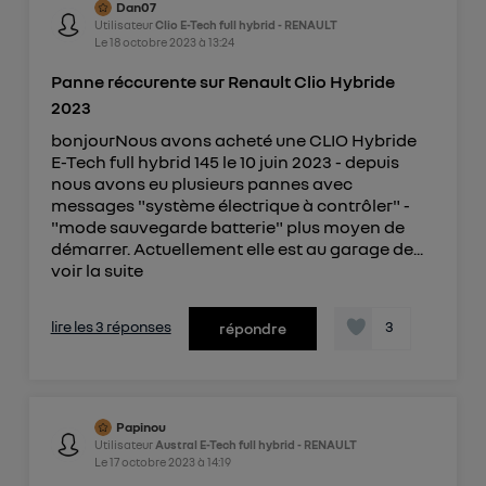
Dan07
Utilisateur
Clio E-Tech full hybrid - RENAULT
Le
18 octobre 2023
à
13:24
Panne réccurente sur Renault Clio Hybride
2023
bonjourNous avons acheté une CLIO Hybride
E-Tech full hybrid 145 le 10 juin 2023 - depuis
nous avons eu plusieurs pannes avec
messages "système électrique à contrôler" -
"mode sauvegarde batterie" plus moyen de
démarrer. Actuellement elle est au garage de...
voir la suite
lire les 3 réponses
3
répondre
Papinou
Utilisateur
Austral E-Tech full hybrid - RENAULT
Le
17 octobre 2023
à
14:19