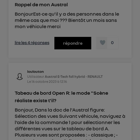
Rappel de mon Austral
BonjourEst-ce qu'il y a des personnes dans le
même cas que moi ??? Bientôt un mois sans
mon véhicule merci
lire les 4 réponses
0
répondre
loulouton
Utilisateur
Austral E-Tech full hybrid - RENAULT
Le
16 octobre 2023
à
12:16
Tabeau de bord Open R: le mode "Scène
réaliste existe t'il?
Bonjour, Dans la doc de l'Austral figure:
Sélection des vues Suivant véhicule, naviguez à
l'aide de la commande 1 pour sélectionner les
différentes vues sur le tableau de bord A.
Plusieurs vues sont proposées : - classique ; -