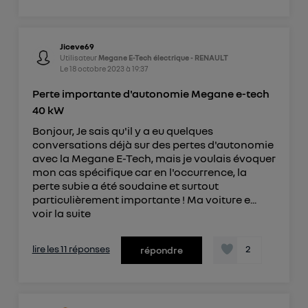
Jiceve69
Utilisateur
Megane E-Tech électrique - RENAULT
Le
18 octobre 2023
à
19:37
Perte importante d'autonomie Megane e-tech
40 kW
Bonjour, Je sais qu'il y a eu quelques
conversations déjà sur des pertes d'autonomie
avec la Megane E-Tech, mais je voulais évoquer
mon cas spécifique car en l'occurrence, la
perte subie a été soudaine et surtout
particulièrement importante ! Ma voiture e...
voir la suite
lire les 11 réponses
2
répondre