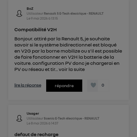
BoZ
Utilisateur
Renault 5 E-Tech électrique - RENAULT
Le
9 mai 2026
à
13:15
Compatibilité V2H
Bonjour. attiré par la Renault 5, je souhaite
savoir si le système bidirectionnel est bloqué
en V2G par la borne mobilize ou s'il est possible
de faire fonctionner en V2H la batterie de la
voiture. configuration PV donc je chargerai en
PV ou réseau et tir...
voir la suite
lire la réponse
0
répondre
Usager
Utilisateur
Scenic E-Tech électrique - RENAULT
Le
8 mai 2026
à
14:37
defaut de recharge