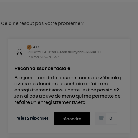
consentement sur
le portail d’Utiq
("
") ou via la page « gérer Utiq » en bas de ce site.
Pour plus d'informations, veuillez consulter
la
Cela ne résout pas votre problème ?
Politique d'information sur les données
personnelles d'Utiq
.
AL1
Utilisateur
Austral E-Tech full hybrid - RENAULT
Le
9 mai 2026
à
15:57
Reconnaissance faciale
Bonjour , Lors de la prise en mains du véhicule j
avais mes lunettes, je souhaite refaire un
enregistrement sans lunette , est ce possible?
Je n ai pas trouvé de menu qui me permette de
refaire un enregistrementMerci
lire les 2 réponses
0
répondre