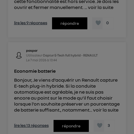
cette fonctionnalité est hors service. Je dois les
ouvrir et fermer manuellement. ...
voir la suite
lire les 9 réponses
0
répondre
paspar
Utilisateur
Captur E-Tech full hybrid - RENAULT
Le
7 mai 2026
à
13:44
Economie batterie
Bonjour, Je viens d'acquérir un Renault capture
E-tech plug-in hybride. Si la conduite
automatique est agréable, je ne suis pas
encore au point sur le mode qu'il faut choisir
lorsque l'on souhaite préserver un pourcentage
de batterie suffisant., notamment...
voir la suite
lire les 13 réponses
3
répondre