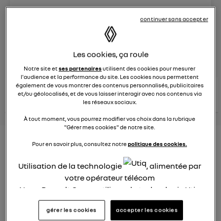
Le
26 janvier 2022
à
12:51
continuer sans accepter
Véhicules
RENAULT
Les cookies, ça roule
posez une question
Notre site et
ses partenaires
utilisent des cookies pour mesurer
l'audience et la performance du site. Les cookies nous permettent
également de vous montrer des contenus personnalisés, publicitaires
consultez les
voir tous les
et/ou géolocalisés, et de vous laisser interagir avec nos contenus via
conseils Renault
conseils
conseils
similaires
les réseaux sociaux.
À tout moment, vous pourrez modifier vos choix dans la rubrique
"Gérer mes cookies" de notre site.
Consommation carburant
Pour en savoir plus, consultez notre
politique des cookies.
voiture hybride
Utilisation de la technologie
, alimentée par
Ghislaine53
votre opérateur télécom
Le
26 janvier 2022
à
12:50
Nous, Renault Group, utilisons la technologie Utiq
Bonjour
pour nos activités digitales (telles que décrites
gérer les cookies
accepter les cookies
dans cette notice de consentement) et liées à