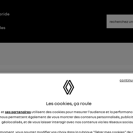
bride
les
veau modèle électrique Renault 
continu
Elsa32
Le
26 janvier 2022
à
13:26
Les cookies, ça roule
st le nouveau modèle électrique Renault cette année ?
e et
ses partenaires
utilisent des cookies pour mesurer l'audience et la performance
2
nous permettent également de vous montrer des contenus personnalisés, publicit
géolocalisés, et de vous laisser interagir avec nos contenus via les réseaux sociau
 moment, vous pourrez modifier vos choix dans la rubrique "Gérer mes cookies" de n