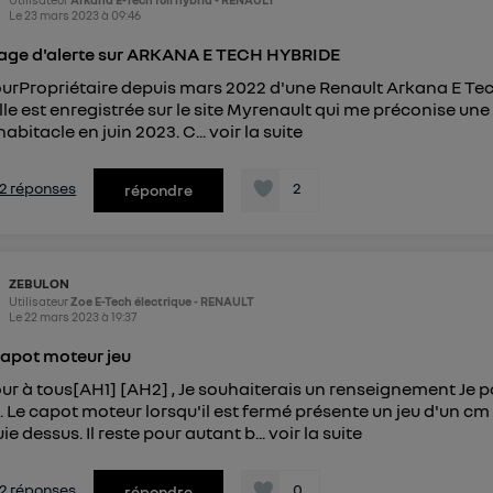
Le
23 mars 2023
à
09:46
ge d'alerte sur ARKANA E TECH HYBRIDE
urPropriétaire depuis mars 2022 d'une Renault Arkana E Tech 
lle est enregistrée sur le site Myrenault qui me préconise un
 habitacle en juin 2023. C...
voir la suite
s 2 réponses
2
répondre
ZEBULON
Utilisateur
Zoe E-Tech électrique - RENAULT
Le
22 mars 2023
à
19:37
apot moteur jeu
ur à tous[AH1] [AH2] , Je souhaiterais un renseignement Je 
 Le capot moteur lorsqu'il est fermé présente un jeu d'un cm 
ie dessus. Il reste pour autant b...
voir la suite
s 2 réponses
0
répondre