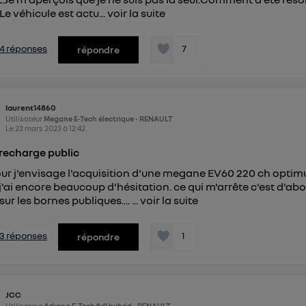
Le véhicule est actu...
voir la suite
s 4 réponses
7
répondre
laurent14860
Utilisateur
Megane E-Tech électrique - RENAULT
Le
23 mars 2023
à
12:42
recharge public
ur j'envisage l'acquisition d'une megane EV60 220 ch optimu
j'ai encore beaucoup d'hésitation. ce qui m'arrête c'est d'a
r les bornes publiques.... ...
voir la suite
s 3 réponses
1
répondre
JCC
Utilisateur
Arkana E-Tech full hybrid - RENAULT