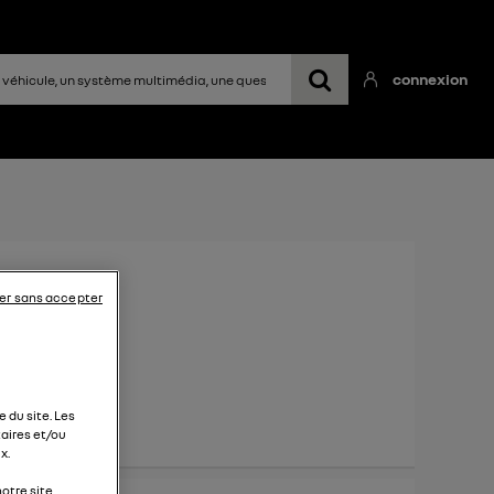
connexion
2022
er sans accepter
 du site. Les
aires et/ou
x.
otre site.