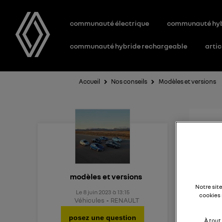
communauté électrique
communauté hy
communauté hybride rechargeable
artic
Accueil
Nos conseils
Modèles et versions
Nou
Quel e
modèles et versions
Notre sit
Le
8 juin 2023
à
13:15
cookies 
Véhicules
RENAULT
posez une question
À tout