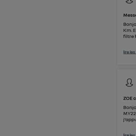
Messa
Bonjo
Km. E
filtre
lire le
ZOE c
Bonjo
MY22.
j'appu
lire le