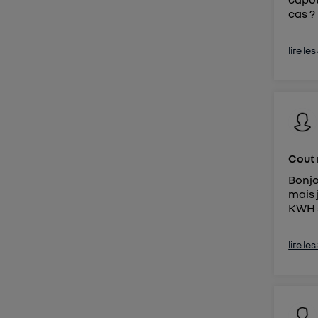
cas ? 
lire le
Cout 
Bonjo
mais 
KWH su
lire le