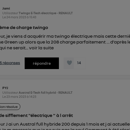
pouvez à tout moment retirer ce consentement sur
le portail
Jami
") ou via la page « gérer Utiq » en bas de ce site. Po
Utilisateur
Twingo E-Tech électrique - RENAULT
mations, veuillez consulter
la Politique d'information sur le
Le
24 mars 2023
à
15:43
personnelles d'Utiq
.
ème de charge twingo
ur, je viens d acquérir ma twingo électrique mais cette derni
se Green up alors que la 208 charge parfaitement … d'après les d
qui ne serait...
voir la suite
s 5 réponses
14
répondre
PYJ
Utilisateur
Austral E-Tech full hybrid - RENAULT
Le
23 mars 2023
à
14:23
ion résolue
de sifflement "électrique " à l arrêt
ur J ai un Austral full hybride 200 depuis 1 mois et j ai actuel
.Je m aperçois que je ne suis pas la seul.Comment à été rés