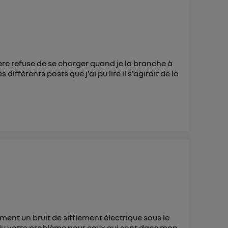
 d’Utiq
("
ur plus
s données
ère refuse de se charger quand je la branche à
ifférents posts que j'ai pu lire il s'agirait de la
lement un bruit de sifflement électrique sous le
olu votre problème pour ceux qui sont dans mon