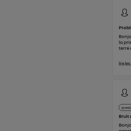
Vous 
d'infor
Probl
Bonjo
la pri
terre 
lire le
quest
Bruit 
Bonjo
capot