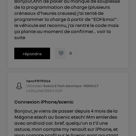
Bonjour,Afin de palier au manque de souplesse
de la programmation de charge (plusieurs
créneaux d'heures creuses) j'ai tenté de
programmer la charge à partir de "EDF&moi" :
le véhicule est reconnu, j'ai rentré le code mais
ça plante au moment de confirmer...
voir la
suite
0
répondre
henr91979064
Utilisateur
Scenic E-Tech électrique - RENAULT
Le
23 juillet 2026
à
12:59
Connexion iPhone/scenic
Bonjour, je viens de passer depuis 4 mois de la
Mégane etech au Scenic etech! Mm emlerdes
avec android car. bref, quelqu'un a t'il une
astuce, mon compte my renault sur iPhone, et
mon compte profil sur le Scenic sont pourtant