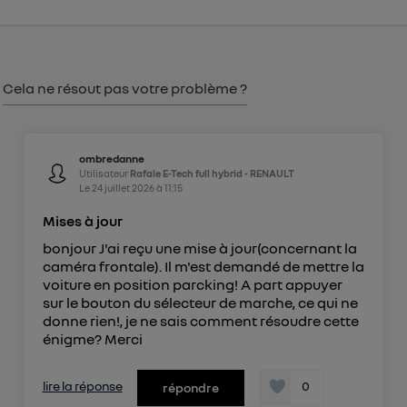
consentement sur
le portail d’Utiq
("
") ou via la page « gérer Utiq » en bas de ce site.
Pour plus d'informations, veuillez consulter
la
Politique d'information sur les données
Cela ne résout pas votre problème ?
personnelles d'Utiq
.
ombredanne
Utilisateur
Rafale E-Tech full hybrid - RENAULT
Le
24 juillet 2026
à
11:15
Mises à jour
bonjour J'ai reçu une mise à jour(concernant la
caméra frontale). Il m'est demandé de mettre la
voiture en position parcking! A part appuyer
sur le bouton du sélecteur de marche, ce qui ne
donne rien!, je ne sais comment résoudre cette
énigme? Merci
lire la réponse
0
répondre