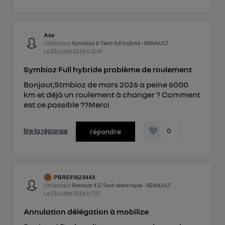
Ass
Utilisateur
Symbioz E-Tech full hybrid - RENAULT
Le
23 juillet 2026
à
21:01
Symbioz Full hybride problème de roulement
Bonjour,Stmbioz de mars 2026 a peine 6000
km et déjà un roulement à changer ? Comment
est ce possible ??Merci
lire la réponse
0
répondre
PBRE91423443
Utilisateur
Renault 4 E-Tech électrique - RENAULT
Le
23 juillet 2026
à
17:11
Annulation délégation à mobilize