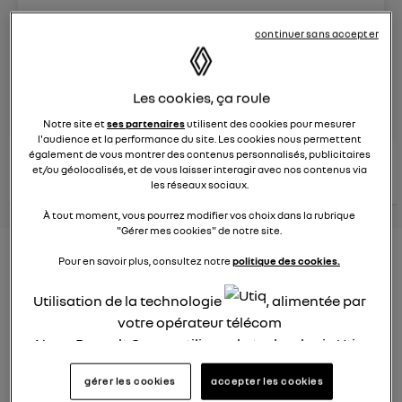
Le
8 juin 2023
à
13:15
continuer sans accepter
Véhicules
RENAULT
Les cookies, ça roule
posez une question
Notre site et
ses partenaires
utilisent des cookies pour mesurer
l'audience et la performance du site. Les cookies nous permettent
également de vous montrer des contenus personnalisés, publicitaires
consultez les
voir tous les
et/ou géolocalisés, et de vous laisser interagir avec nos contenus via
conseils Renault
conseils
conseils
similaires
les réseaux sociaux.
À tout moment, vous pourrez modifier vos choix dans la rubrique
"Gérer mes cookies" de notre site.
Nouveau modèle électrique
Pour en savoir plus, consultez notre
politique des cookies.
Renault 2022
Utilisation de la technologie
, alimentée par
Elsa32
votre opérateur télécom
Le
26 janvier 2022
à
13:26
Nous, Renault Group, utilisons la technologie Utiq
pour nos activités digitales (telles que décrites
Quel est le nouveau modèle électrique Renault cette
gérer les cookies
accepter les cookies
année ?
dans cette notice de consentement) et liées à