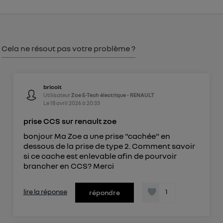
consentement sur
le portail d’Utiq
("
") ou via la page « gérer Utiq » en bas de ce site.
Pour plus d'informations, veuillez consulter
la
Politique d'information sur les données
Cela ne résout pas votre problème ?
personnelles d'Utiq
.
bricoit
Utilisateur
Zoe E-Tech électrique - RENAULT
Le
18 avril 2026
à
20:33
prise CCS sur renault zoe
bonjour Ma Zoe a une prise "cachée" en
dessous de la prise de type 2. Comment savoir
si ce cache est enlevable afin de pourvoir
brancher en CCS? Merci
lire la réponse
1
répondre