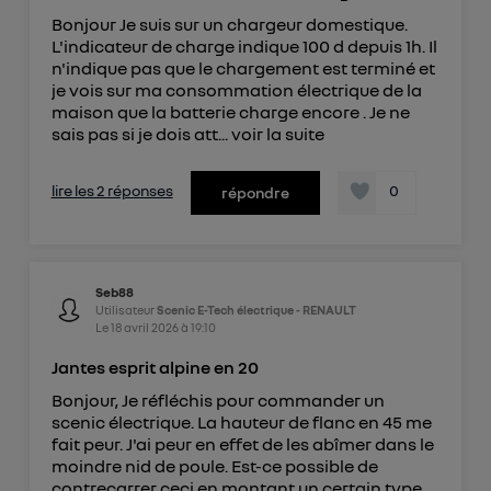
Bonjour Je suis sur un chargeur domestique.
L'indicateur de charge indique 100 d depuis 1h. Il
n'indique pas que le chargement est terminé et
je vois sur ma consommation électrique de la
maison que la batterie charge encore . Je ne
sais pas si je dois att...
voir la suite
lire les 2 réponses
0
répondre
Seb88
Utilisateur
Scenic E-Tech électrique - RENAULT
Le
18 avril 2026
à
19:10
Jantes esprit alpine en 20
Bonjour, Je réfléchis pour commander un
scenic électrique. La hauteur de flanc en 45 me
fait peur. J'ai peur en effet de les abîmer dans le
moindre nid de poule. Est-ce possible de
contrecarrer ceci en montant un certain type