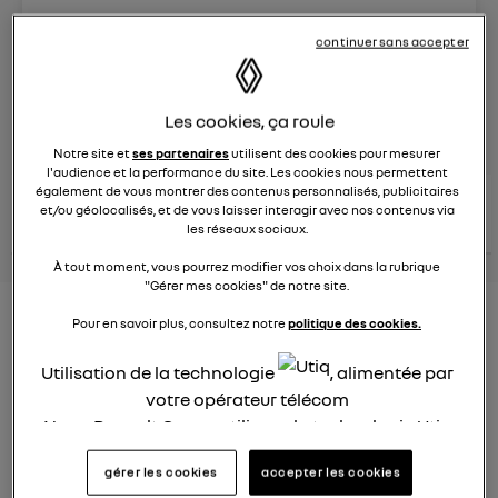
Le
8 juin 2023
à
13:15
continuer sans accepter
Véhicules
RENAULT
Les cookies, ça roule
posez une question
Notre site et
ses partenaires
utilisent des cookies pour mesurer
l'audience et la performance du site. Les cookies nous permettent
également de vous montrer des contenus personnalisés, publicitaires
consultez les
voir tous les
et/ou géolocalisés, et de vous laisser interagir avec nos contenus via
conseils Renault
conseils
conseils
similaires
les réseaux sociaux.
À tout moment, vous pourrez modifier vos choix dans la rubrique
"Gérer mes cookies" de notre site.
Nouveau modèle électrique
Pour en savoir plus, consultez notre
politique des cookies.
Renault 2022
Utilisation de la technologie
, alimentée par
Elsa32
votre opérateur télécom
Le
26 janvier 2022
à
13:26
Nous, Renault Group, utilisons la technologie Utiq
pour nos activités digitales (telles que décrites
Quel est le nouveau modèle électrique Renault cette
gérer les cookies
accepter les cookies
année ?
dans cette notice de consentement) et liées à