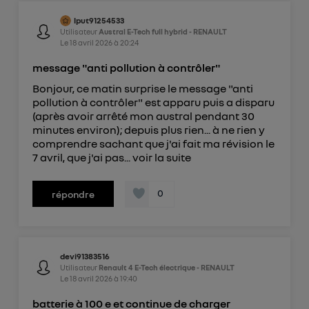
lput91254533
Utilisateur
Austral E-Tech full hybrid - RENAULT
Le
18 avril 2026
à
20:24
message "anti pollution à contrôler"
Bonjour, ce matin surprise le message "anti
pollution à contrôler" est apparu puis a disparu
(après avoir arrêté mon austral pendant 30
minutes environ); depuis plus rien... à ne rien y
comprendre sachant que j'ai fait ma révision le
7 avril, que j'ai pas...
voir la suite
0
répondre
devi91383516
Utilisateur
Renault 4 E-Tech électrique - RENAULT
Le
18 avril 2026
à
19:40
batterie à 100 e et continue de charger