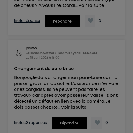
de pneus ? A vous lire. Cordi...
voir la suite
lire la réponse
0
répondre
jack59
Utilisateur
Austral E-Tech full hybrid - RENAULT
Le
18 avril 2026
à
16:00
Changement de pare brise
Bonjour,Je dois changer mon pare-brise car il a
pris un gravillon ou autre. L'assurance m'envoie
chez carglass. Ils ne peuvent pas faire les
travaux car après avoir passé leur valise ils ont
détecté un défaut en lien avec la caméra. Je
dois passer chez Re...
voir la suite
lire les 3 réponses
0
répondre