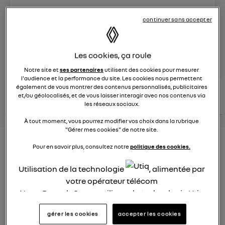
Le
8 juin 2023
à
13:15
continuer sans accepter
Véhicules
RENAULT
Les cookies, ça roule
posez une question
Notre site et
ses partenaires
utilisent des cookies pour mesurer
l'audience et la performance du site. Les cookies nous permettent
également de vous montrer des contenus personnalisés, publicitaires
consultez les
voir tous les
et/ou géolocalisés, et de vous laisser interagir avec nos contenus via
conseils Renault
conseils
conseils
similaires
les réseaux sociaux.
À tout moment, vous pourrez modifier vos choix dans la rubrique
"Gérer mes cookies" de notre site.
Nouveau modèle électrique
Pour en savoir plus, consultez notre
politique des cookies.
Renault 2022
Utilisation de la technologie
, alimentée par
Elsa32
votre opérateur télécom
Le
26 janvier 2022
à
13:26
Nous, Renault Group, utilisons la technologie Utiq
Quel est le nouveau modèle électrique Renault cette
pour nos activités digitales (telles que décrites
gérer les cookies
accepter les cookies
année ?
dans cette notice de consentement) et liées à