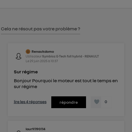
consentement sur
le portail d’Utiq
("
") ou via la page « gérer Utiq » en bas de ce site.
Pour plus d'informations, veuillez consulter
la
Politique d'information sur les données
Cela ne résout pas votre problème ?
personnelles d'Utiq
.
Renaultdomo
Utilisateur
Symbioz E-Tech full hybrid - RENAULT
Le
29 juin 2025
à
10:37
Sur régime
Bonjour Pourquoi le moteur est tout le temps en
sur régime
lire les 4 réponses
0
répondre
laur91190114