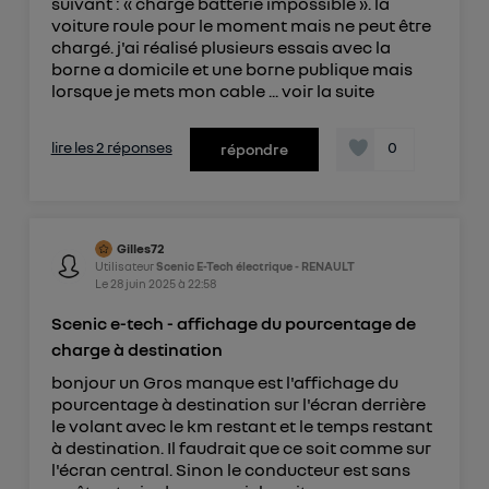
suivant : « charge batterie impossible ». la
voiture roule pour le moment mais ne peut être
chargé. j'ai réalisé plusieurs essais avec la
borne a domicile et une borne publique mais
lorsque je mets mon cable ...
voir la suite
lire les 2 réponses
0
répondre
Gilles72
Utilisateur
Scenic E-Tech électrique - RENAULT
Le
28 juin 2025
à
22:58
Scenic e-tech - affichage du pourcentage de
charge à destination
bonjour un Gros manque est l'affichage du
pourcentage à destination sur l'écran derrière
le volant avec le km restant et le temps restant
à destination. Il faudrait que ce soit comme sur
l'écran central. Sinon le conducteur est sans