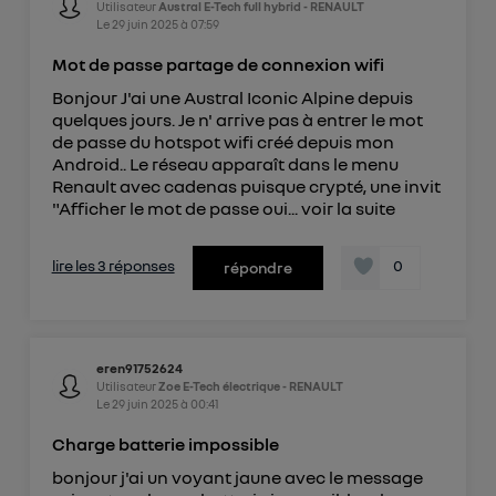
Utilisateur
Austral E-Tech full hybrid - RENAULT
Le
29 juin 2025
à
07:59
Mot de passe partage de connexion wifi
Bonjour J'ai une Austral Iconic Alpine depuis
quelques jours. Je n' arrive pas à entrer le mot
de passe du hotspot wifi créé depuis mon
Android.. Le réseau apparaît dans le menu
Renault avec cadenas puisque crypté, une invit
"Afficher le mot de passe oui...
voir la suite
lire les 3 réponses
0
répondre
eren91752624
Utilisateur
Zoe E-Tech électrique - RENAULT
Le
29 juin 2025
à
00:41
Charge batterie impossible
bonjour j'ai un voyant jaune avec le message