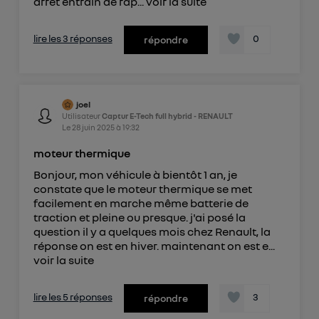
arrêt entrain de rap...
voir la suite
lire les 3 réponses
0
répondre
joel
Utilisateur
Captur E-Tech full hybrid - RENAULT
Le
28 juin 2025
à
19:32
moteur thermique
Bonjour, mon véhicule à bientôt 1 an, je
constate que le moteur thermique se met
facilement en marche même batterie de
traction et pleine ou presque. j'ai posé la
question il y a quelques mois chez Renault, la
réponse on est en hiver. maintenant on est e...
voir la suite
lire les 5 réponses
3
répondre