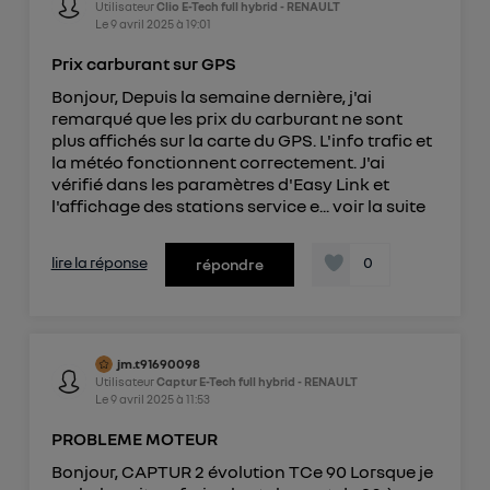
Utilisateur
Clio E-Tech full hybrid - RENAULT
Le
9 avril 2025
à
19:01
Prix carburant sur GPS
Bonjour, Depuis la semaine dernière, j'ai
remarqué que les prix du carburant ne sont
plus affichés sur la carte du GPS. L'info trafic et
la météo fonctionnent correctement. J'ai
vérifié dans les paramètres d'Easy Link et
l'affichage des stations service e...
voir la suite
lire la réponse
0
répondre
jm.t91690098
Utilisateur
Captur E-Tech full hybrid - RENAULT
Le
9 avril 2025
à
11:53
PROBLEME MOTEUR
Bonjour, CAPTUR 2 évolution TCe 90 Lorsque je