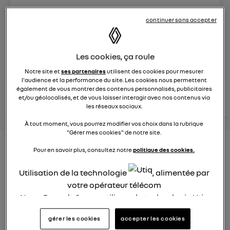
Le
8 juin 2023
à
13:15
continuer sans accepter
Véhicules
RENAULT
Les cookies, ça roule
posez une question
Notre site et
ses partenaires
utilisent des cookies pour mesurer
l'audience et la performance du site. Les cookies nous permettent
également de vous montrer des contenus personnalisés, publicitaires
consultez les
voir tous les
et/ou géolocalisés, et de vous laisser interagir avec nos contenus via
conseils Renault
conseils
conseils
similaires
les réseaux sociaux.
À tout moment, vous pourrez modifier vos choix dans la rubrique
"Gérer mes cookies" de notre site.
Nouveau modèle électrique
Pour en savoir plus, consultez notre
politique des cookies.
Renault 2022
Utilisation de la technologie
, alimentée par
Elsa32
votre opérateur télécom
Le
26 janvier 2022
à
13:26
Nous, Renault Group, utilisons la technologie Utiq
Quel est le nouveau modèle électrique Renault cette
pour nos activités digitales (telles que décrites
gérer les cookies
accepter les cookies
année ?
dans cette notice de consentement) et liées à