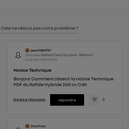
consentement sur
le portail d’Utiq
("
") ou via la page « gérer Utiq » en bas de ce site.
Pour plus d'informations, veuillez consulter
la
Politique d'information sur les données
Cela ne résout pas votre problème ?
personnelles d'Utiq
.
jean91861757
Utilisateur
Rafale E-Tech full hybrid - RENAULT
Le
10 avril 2025
à
16:52
Notice Technique
Bonjour Comment obtenir la notice Technique
PDF du Rafale Hybride 200 cv Cdlt
lire les 6 réponses
0
répondre
DomTom