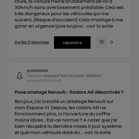
roule, la voiture freine brutalement de 90 à
30km/h sans avertissement préalable. Ceci est
très dangereux pour les véhicules qui me
suivent. (Risque d'accident) Cela m'oblige à me
garer en urgence (pas toujour...
voir la suite
lire les 3 réponses
0
répondre
jl.h91205190
Utilisateur
Espace E-Tech full hybrid - RENAULT
Le
9 avril 2025
à
00:47
Pose attelage Renault - Radars AR désactivés ?
Bonjour, j'ai installé un attelage Renault sur
mon Espace VI. Depuis, les radars AR ne
fonctionnent plus, ni l'ouverture du coffre
mains libres... Est-ce normal ? A noter que j'ai
bien récupéré la dernière mises à jour système
et que mon véhicule date du ...
voir la suite