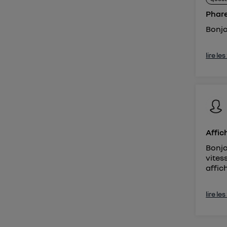
Phar
Bonjo
lire le
Affic
Bonjo
vites
affic
lire le