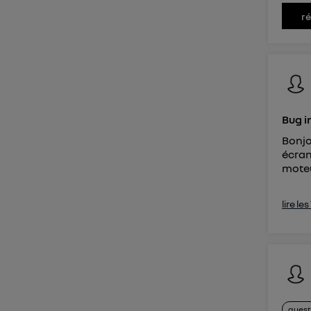
r
Bug i
Bonjo
écran
moteu
lire le
quest