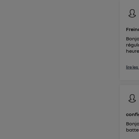
Vous 
d'infor
Frein
Bonjo
régul
heure
lire le
confi
Bonjo
batter