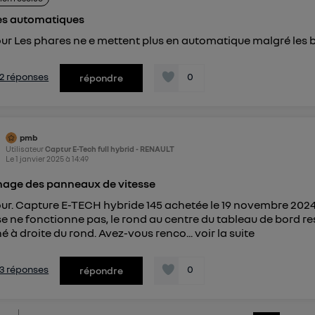
es automatiques
ur Les phares ne e mettent plus en automatique malgré les
s 2 réponses
0
répondre
pmb
Utilisateur
Captur E-Tech full hybrid - RENAULT
Le
1 janvier 2025
à
14:49
hage des panneaux de vitesse
ur. Capture E-TECH hybride 145 achetée le 19 novembre 2024
se ne fonctionne pas, le rond au centre du tableau de bord re
hé à droite du rond. Avez-vous renco...
voir la suite
s 3 réponses
0
répondre