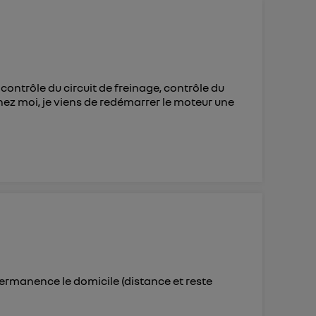
 d’Utiq
("
ur plus
s données
contrôle du circuit de freinage, contrôle du
 chez moi, je viens de redémarrer le moteur une
ermanence le domicile (distance et reste