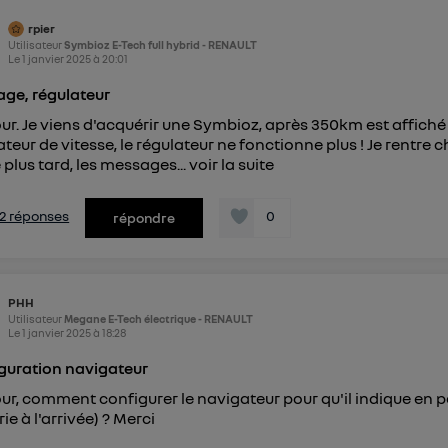
pouvez à tout moment retirer ce consentement sur
le portail
rpier
") ou via la page « gérer Utiq » en bas de ce site. Po
Utilisateur
Symbioz E-Tech full hybrid - RENAULT
mations, veuillez consulter
la Politique d'information sur le
Le
1 janvier 2025
à
20:01
personnelles d'Utiq
.
age, régulateur
ur. Je viens d'acquérir une Symbioz, après 350km est affiché 
ateur de vitesse, le régulateur ne fonctionne plus ! Je rentre
 plus tard, les messages...
voir la suite
s 2 réponses
0
répondre
PHH
Utilisateur
Megane E-Tech électrique - RENAULT
Le
1 janvier 2025
à
18:28
guration navigateur
ur, comment configurer le navigateur pour qu'il indique en p
ie à l'arrivée) ? Merci