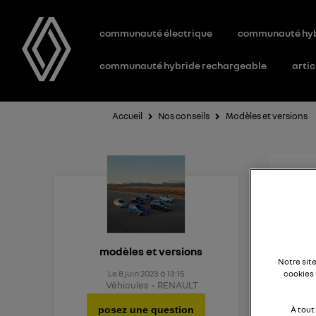
communauté électrique
communauté hy
communauté hybride rechargeable
artic
Accueil
Nos conseils
Modèles et versions
Nou
Quel e
modèles et versions
Notre sit
Le
8 juin 2023
à
13:15
cookies 
Véhicules
RENAULT
posez une question
À tout