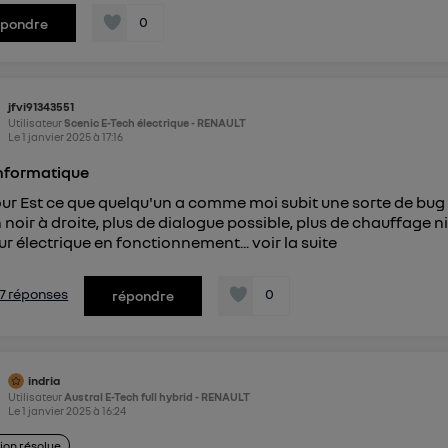
0
épondre
jfvi91343551
Utilisateur
Scenic E-Tech électrique - RENAULT
Le
1 janvier 2025
à
17:16
nformatique
ur Est ce que quelqu'un a comme moi subit une sorte de bug 
 noir à droite, plus de dialogue possible, plus de chauffage n
r électrique en fonctionnement...
voir la suite
s 7 réponses
0
répondre
indria
Utilisateur
Austral E-Tech full hybrid - RENAULT
Le
1 janvier 2025
à
16:24
ion résolue