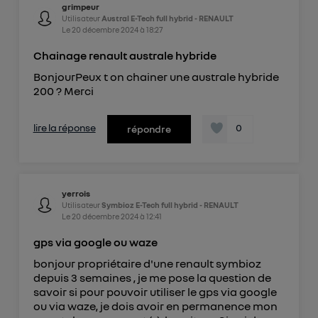
grimpeur
Utilisateur
Austral E-Tech full hybrid - RENAULT
Le
20 décembre 2024
à
18:27
Chainage renault australe hybride
BonjourPeux t on chainer une australe hybride
200 ? Merci
lire la réponse
0
répondre
yerrois
Utilisateur
Symbioz E-Tech full hybrid - RENAULT
Le
20 décembre 2024
à
12:41
gps via google ou waze
bonjour propriétaire d'une renault symbioz
depuis 3 semaines , je me pose la question de
savoir si pour pouvoir utiliser le gps via google
ou via waze, je dois avoir en permanence mon