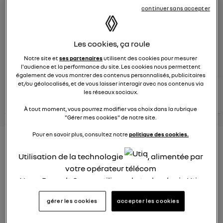
continuer sans accepter
Le
8 juin 2023
à
13:15
Véhicules
RENAULT
Les cookies, ça roule
posez une question
Notre site et
ses partenaires
utilisent des cookies pour mesurer
l'audience et la performance du site. Les cookies nous permettent
également de vous montrer des contenus personnalisés, publicitaires
et/ou géolocalisés, et de vous laisser interagir avec nos contenus via
consultez les
voir tous les
les réseaux sociaux.
conseils Renault
conseils
conseils
similaires
À tout moment, vous pourrez modifier vos choix dans la rubrique
"Gérer mes cookies" de notre site.
Pour en savoir plus, consultez notre
politique des cookies.
Nouveau modèle électrique
Utilisation de la technologie
, alimentée par
Renault 2022
votre opérateur télécom
Elsa32
Nous, Renault Group, utilisons la technologie Utiq
Le
26 janvier 2022
à
13:26
pour nos activités digitales (telles que décrites
gérer les cookies
accepter les cookies
Quel est le nouveau modèle électrique Renault cette
dans cette notice de consentement) et liées à
année ?
votre navigation sur
nos site(s)
(seulement si vous