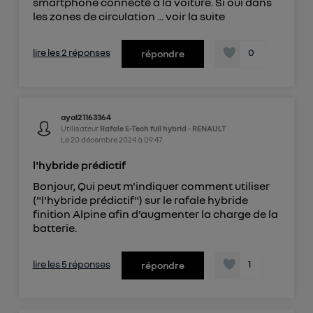
smartphone connecté à la voiture. Si oui dans
les zones de circulation ...
voir la suite
lire les 2 réponses
0
répondre
ayal21163364
Utilisateur
Rafale E-Tech full hybrid - RENAULT
Le
20 décembre 2024
à
09:47
l'hybride prédictif
Bonjour, Qui peut m'indiquer comment utiliser
("l'hybride prédictif") sur le rafale hybride
finition Alpine afin d'augmenter la charge de la
batterie.
lire les 5 réponses
1
répondre