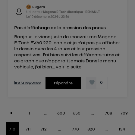
Bugera
Utilisateur
Megane E-Tech électrique - RENAULT
Le
19 décembre 2024
à
23:56
Pas d'affichage de la pression des pneus
Bonjour Je viens juste de recevoir ma Megane
E-Tech EV60 220 Iconic et je n'ai pas pu afficher
le dessin avec les 4 roues et leur pression
respectives. J'ai bien suivi les différents tutos et
ce graphique n'apparait jamais Dans le menu
vehicule, j'ai bien...
voir la suite
lire la réponse
0
répondre
1
...
600
650
...
708
709
710
711
712
...
770
820
...
1341