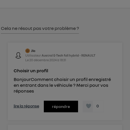
") ou via la page « gérer Utiq » en bas de ce site.
Pour plus d'informations, veuillez consulter
la
Politique d'information sur les données
personnelles d'Utiq
.
Cela ne résout pas votre problème ?
Jlc
Utilisateur
Austral E-Tech full hybrid - RENAULT
Le
20 décembre 2024
à
18:31
Choisir un profil
BonjourComment choisir un profil enregistré
en entrant dans le véhicule ? Merci pour vos
réponses
lire la réponse
0
répondre