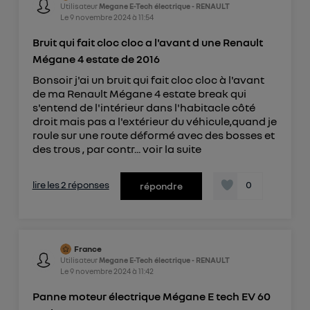
Utilisateur
Megane E-Tech électrique - RENAULT
Le
9 novembre 2024
à
11:54
Bruit qui fait cloc cloc a l'avant d une Renault
Mégane 4 estate de 2016
Bonsoir j'ai un bruit qui fait cloc cloc à l'avant
de ma Renault Mégane 4 estate break qui
s'entend de l'intérieur dans l'habitacle côté
droit mais pas a l'extérieur du véhicule,quand je
roule sur une route déformé avec des bosses et
des trous , par contr...
voir la suite
lire les 2 réponses
0
répondre
France
Utilisateur
Megane E-Tech électrique - RENAULT
Le
9 novembre 2024
à
11:42
Panne moteur électrique Mégane E tech EV 60