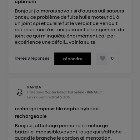
optimum
Bonjour j'aimerais savoir si d'autres utilisateurs
ont eu ce problème de fuite huile moteur dû à
un joint spi et qu'elle fut le verdict de Renault
car pour moi c'est uniquement changement du
joint ce qui m'inquiète énormément car par
expérience une défail...
voir la suite
lire les 3 réponses
0
répondre
PAPIDA
Utilisateur
Captur E-Tech full hybrid - RENAULT
Le
9 novembre 2024
à
11:06
recharge impossible captur hybride
rechargeable
Bonjour, affichage permanent recharge
batterie impossible.voyant rouge qui s'affiche
quand je branche le cordon alimentation.