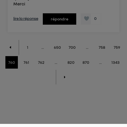
Merci
lire la réponse
0
répondre
1
...
650
700
...
758
759
760
761
762
...
820
870
...
1343