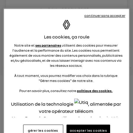
Le
8 juin 2023
à
13:15
Véhicules
RENAULT
continuer sans accepter
posez une question
Les cookies, ça roule
Notre site et
ses partenaires
utilisent des cookies pour mesurer
l'audience et la performance du site. Les cookies nous permettent
consultez les
voir tous les
également de vous montrer des contenus personnalisés, publicitaires
conseils Renault
conseils
conseils
et/ou géolocalisés, et de vous laisser interagir avec nos contenus via
similaires
les réseaux sociaux.
À tout moment, vous pourrez modifier vos choix dans la rubrique
"Gérer mes cookies" de notre site.
Nouveau modèle électrique
Pour en savoir plus, consultez notre
politique des cookies.
Renault 2022
Utilisation de la technologie
, alimentée par
Elsa32
votre opérateur télécom
Le
26 janvier 2022
à
13:26
Nous, Renault Group, utilisons la technologie Utiq
Quel est le nouveau modèle électrique Renault cette
pour nos activités digitales (telles que décrites
année ?
gérer les cookies
accepter les cookies
dans cette notice de consentement) et liées à