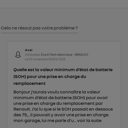
Vous pouvez à tout moment retirer ce
consentement sur
le portail d’Utiq
("
") ou via la page « gérer Utiq » en bas de ce site.
Pour plus d'informations, veuillez consulter
la
Cela ne résout pas votre problème ?
Politique d'information sur les données
personnelles d'Utiq
.
Axel
Utilisateur
Zoe E-Tech électrique - RENAULT
Le
10 novembre 2024
à
13:23
Quelle est la valeur minimum d'état de batterie
(SOH) pour une prise en charge du
remplacement
Bonjour j'aurais voulu connaître la valeur
minimum d'état de batterie (SOH) pour avoir
une prise en charge du remplacement par
Renault. J'ai lu que si le SOH passait en dessous
des 75, , il pouvait y avoir une prise en charge.
mon garage, lui me parle d'u...
voir la suite