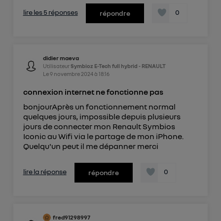
lire les 5 réponses
0
répondre
didier maeva
Utilisateur
Symbioz E-Tech full hybrid - RENAULT
Le
9 novembre 2024
à
18:16
connexion internet ne fonctionne pas
bonjourAprès un fonctionnement normal
quelques jours, impossible depuis plusieurs
jours de connecter mon Renault Symbios
Iconic au Wifi via le partage de mon iPhone.
Quelqu'un peut il me dépanner merci
lire la réponse
0
répondre
fred91298997