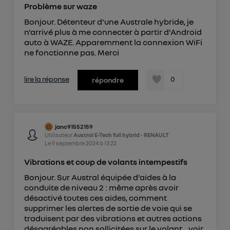
Problème sur waze
Bonjour. Détenteur d'une Australe hybride, je
n'arrivé plus à me connecter à partir d'Android
auto à WAZE. Apparemment la connexion WiFi
ne fonctionne pas. Merci
lire la réponse
0
répondre
janc91552159
Utilisateur
Austral E-Tech full hybrid - RENAULT
Le
9 septembre 2024
à
13:22
Vibrations et coup de volants intempestifs
Bonjour. Sur Austral équipée d'aides à la
conduite de niveau 2 : même après avoir
désactivé toutes ces aides, comment
supprimer les alertes de sortie de voie qui se
traduisent par des vibrations et autres actions
désagréables non sollicitées sur le volant...
voir