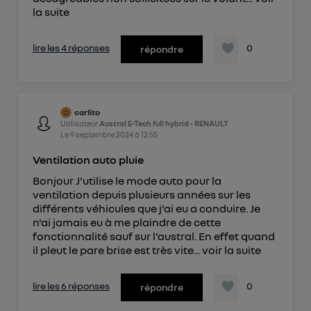
la suite
lire les 4 réponses
0
répondre
carlito
Utilisateur
Austral E-Tech full hybrid - RENAULT
Le
9 septembre 2024
à
12:55
Ventilation auto pluie
Bonjour J'utilise le mode auto pour la
ventilation depuis plusieurs années sur les
différents véhicules que j'ai eu a conduire. Je
n'ai jamais eu à me plaindre de cette
fonctionnalité sauf sur l'austral. En effet quand
il pleut le pare brise est très vite...
voir la suite
lire les 6 réponses
0
répondre