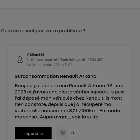
consentement sur
le portail d’Utiq
("
") ou via la page « gérer Utiq » en bas de ce site.
Pour plus d'informations, veuillez consulter
la
Politique d'information sur les données
Cela ne résout pas votre problème ?
personnelles d'Utiq
.
RSline438
Utilisateur
Austral E-Tech full hybrid - RENAULT
Le
10 septembre 2024
à
11:04
Surconsommation Renault Arkana
Bonjour j'ai acheté une Renault Arkana RS Line
2023 et j'avais une alerte vérifier injecteurs puis
j'ai déposé mon véhicule chez Renault.Ils n'ont
rien constaté, depuis que j'ai récupéré ma
voiture elle consomme 8,2L /100km . En mode
my sense . Auparavant...
voir la suite
0
répondre