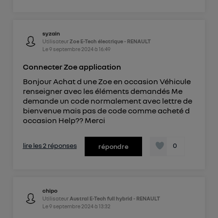
syzain
Utilisateur
Zoe E-Tech électrique - RENAULT
Le
9 septembre 2024
à
16:49
Connecter Zoe application
Bonjour Achat d une Zoe en occasion Véhicule
renseigner avec les éléments demandés Me
demande un code normalement avec lettre de
bienvenue mais pas de code comme acheté d
occasion Help?? Merci
lire les 2 réponses
0
répondre
chipo
Utilisateur
Austral E-Tech full hybrid - RENAULT
Le
9 septembre 2024
à
13:32