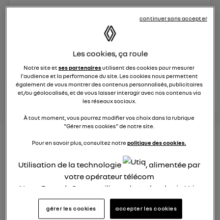
Le
8 juin 2023
à
13:15
continuer sans accepter
Véhicules
RENAULT
Les cookies, ça roule
posez une question
Notre site et
ses partenaires
utilisent des cookies pour mesurer
l'audience et la performance du site. Les cookies nous permettent
également de vous montrer des contenus personnalisés, publicitaires
consultez les
voir tous les
et/ou géolocalisés, et de vous laisser interagir avec nos contenus via
conseils Renault
conseils
conseils
similaires
les réseaux sociaux.
À tout moment, vous pourrez modifier vos choix dans la rubrique
"Gérer mes cookies" de notre site.
Nouveau modèle électrique
Pour en savoir plus, consultez notre
politique des cookies.
Renault 2022
Utilisation de la technologie
, alimentée par
Elsa32
votre opérateur télécom
Le
26 janvier 2022
à
13:26
Nous, Renault Group, utilisons la technologie Utiq
pour nos activités digitales (telles que décrites
Quel est le nouveau modèle électrique Renault cette
gérer les cookies
accepter les cookies
année ?
dans cette notice de consentement) et liées à