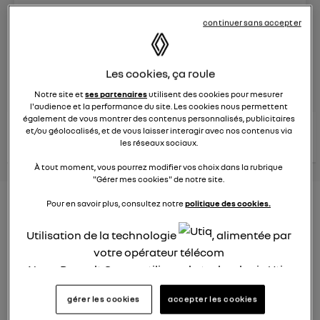
Le
8 juin 2023
à
13:15
continuer sans accepter
Véhicules
RENAULT
Les cookies, ça roule
posez une question
Notre site et
ses partenaires
utilisent des cookies pour mesurer
l'audience et la performance du site. Les cookies nous permettent
également de vous montrer des contenus personnalisés, publicitaires
consultez les
et/ou géolocalisés, et de vous laisser interagir avec nos contenus via
voir tous les
conseils Renault
conseils
conseils
les réseaux sociaux.
similaires
À tout moment, vous pourrez modifier vos choix dans la rubrique
"Gérer mes cookies" de notre site.
Nouveau modèle électrique
Pour en savoir plus, consultez notre
politique des cookies.
Renault 2022
Utilisation de la technologie
, alimentée par
votre opérateur télécom
Elsa32
Le
26 janvier 2022
à
13:26
Nous, Renault Group, utilisons la technologie Utiq
pour nos activités digitales (telles que décrites
Quel est le nouveau modèle électrique Renault cette
gérer les cookies
accepter les cookies
dans cette notice de consentement) et liées à
année ?