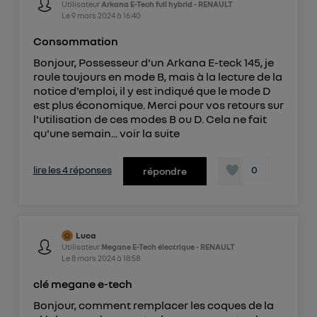
Utilisateur
Arkana E-Tech full hybrid - RENAULT
Le
9 mars 2024
à
16:40
Consommation
Bonjour, Possesseur d'un Arkana E-teck 145, je
roule toujours en mode B, mais à la lecture de la
notice d'emploi, il y est indiqué que le mode D
est plus économique. Merci pour vos retours sur
l'utilisation de ces modes B ou D. Cela ne fait
qu'une semain...
voir la suite
lire les 4 réponses
0
répondre
Luca
Utilisateur
Megane E-Tech électrique - RENAULT
Le
8 mars 2024
à
18:58
clé megane e-tech
Bonjour, comment remplacer les coques de la