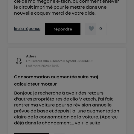
clé de ma mégane e-tech, ou comment enlever
le circuit imprimé pour le mettre dans une
nouvelle coque? merci de votre aide.
lire la réponse
0
répondre
Aders
Utilisateur
Clio E-Tech full hybrid - RENAULT
Le
8 mars 2024
à
16:15
Consommation augmentée suite maj
calculateur moteur
Bonjour, je recherche à avoir des retours
d'autres propriétaires de clio V etech. j'ai fait
rentrer ma voiture pour sa révision annuelle
prévue de base et depuis j'ai une augmentation
claire de la consomation de la voiture. (Aperçu
déjà dans le changement...
voir la suite