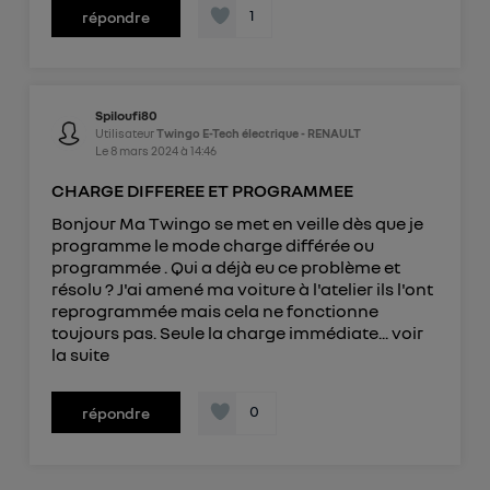
1
répondre
Spiloufi80
Utilisateur
Twingo E-Tech électrique - RENAULT
Le
8 mars 2024
à
14:46
CHARGE DIFFEREE ET PROGRAMMEE
Bonjour Ma Twingo se met en veille dès que je
programme le mode charge différée ou
programmée . Qui a déjà eu ce problème et
résolu ? J'ai amené ma voiture à l'atelier ils l'ont
reprogrammée mais cela ne fonctionne
toujours pas. Seule la charge immédiate...
voir
la suite
0
répondre