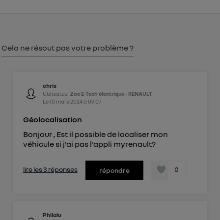
consentement sur
le portail d’Utiq
("
") ou via la page « gérer Utiq » en bas de ce site.
Pour plus d'informations, veuillez consulter
la
Politique d'information sur les données
Cela ne résout pas votre problème ?
personnelles d'Utiq
.
chris
Utilisateur
Zoe E-Tech électrique - RENAULT
Le
10 mars 2024
à
09:07
Géolocalisation
Bonjour , Est il possible de localiser mon
véhicule si j'ai pas l'appli myrenault?
lire les 3 réponses
0
répondre
Philalu