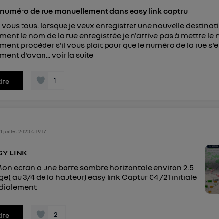
connexion foyer
(ex : Wi-Fi), la personnalisation sera basée sur la navigation des 
 numéro de rue manuellement dans easy link captru
ayant consentis.
e
connexion mobile
, la personnalisation sera basée uniquement sur la navigation de 
 vous tous. lorsque je veux enregistrer une nouvelle destinat
mobile.
ent le nom de la rue enregistrée je n'arrive pas à mettre le n
pouvez à tout moment retirer ce consentement sur
le portail
ment procéder s'il vous plait pour que le numéro de la rue s'
") ou via la page « gérer Utiq » en bas de ce site. Po
ment d'avan...
voir la suite
mations, veuillez consulter
la Politique d'information sur le
personnelles d'Utiq
.
1
dre
4 juillet 2023
à
19:17
SY LINK
on ecran a une barre sombre horizontale environ 2.5
e( au 3/4 de la hauteur) easy link Captur 04 /21 initiale
rdialement
2
dre