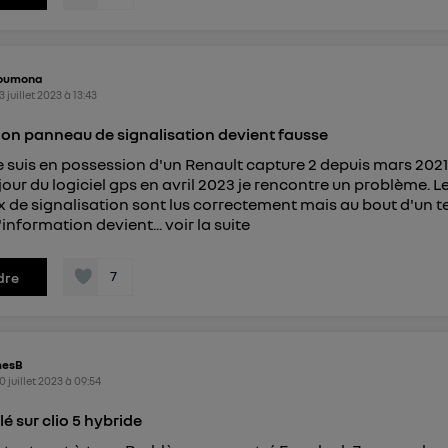
loumona
3 juillet 2023
à
13:43
on panneau de signalisation devient fausse
e suis en possession d'un Renault capture 2 depuis mars 2021
 jour du logiciel gps en avril 2023 je rencontre un problème. L
de signalisation sont lus correctement mais au bout d'un 
l'information devient...
voir la suite
7
dre
mesB
0 juillet 2023
à
09:54
é sur clio 5 hybride