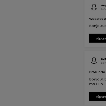
Ar
Le
1
waze et c
Bonjour, 
répon
Sy
Le
1
Erreur de
Bonjour, D
ma Clio E
répon