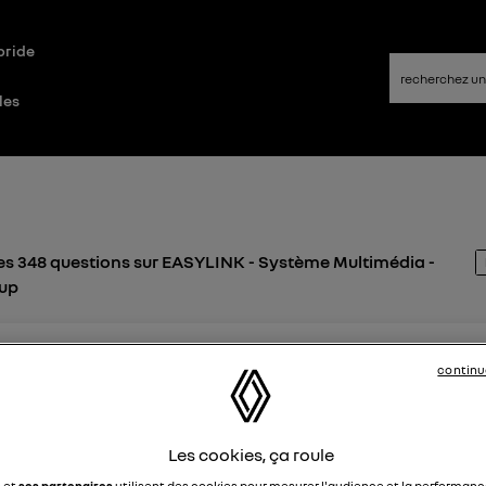
bride
les
es 348 questions sur EASYLINK - Système Multimédia -
oup
continu
 août 2023
à
19:17
nt destinations
e ne trouve pas destinations précédentes sur easylink Austra
Les cookies, ça roule
e aide
e et
ses partenaires
utilisent des cookies pour mesurer l'audience et la performance