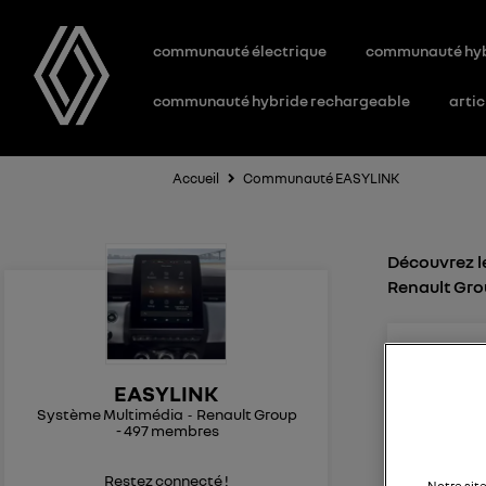
communauté électrique
communauté hy
communauté hybride rechargeable
artic
Accueil
Communauté EASYLINK
Découvrez l
Renault Gr
JPL
Le
6
EASYLINK
Système Multimédia
Renault Group
Effaceme
-
497
membres
Bonjour J
pour votr
Restez connecté !
Notre sit