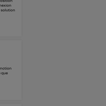
position
nnexion
 solution
onction
e que