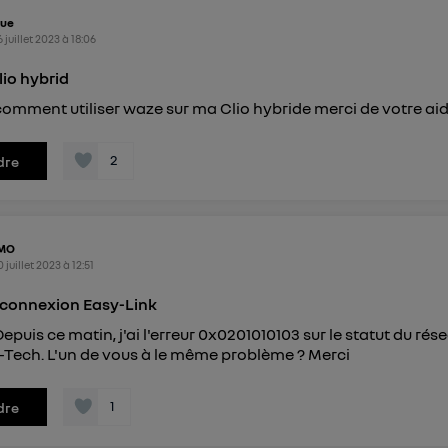
que
6 juillet 2023
à
18:06
lio hybrid
comment utiliser waze sur ma Clio hybride merci de votre ai
2
dre
lMO
0 juillet 2023
à
12:51
 connexion Easy-Link
epuis ce matin, j'ai l'erreur 0x0201010103 sur le statut du rés
-Tech. L'un de vous à le même problème ? Merci
1
dre