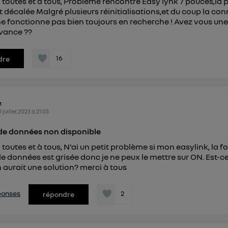
 toutes et à tous, Problème rencontré Easy lynk 7 pouces,la 
t décalée Malgré plusieurs réinitialisations,et du coup la co
 ne fonctionne pas bien toujours en recherche ! Avez vous une
avance ??
16
dre
z
9 juillet 2023
à
21:03
 de données non disponible
 toutes et à tous, N'ai un petit problème si mon easylink, la f
de données est grisée donc je ne peux le mettre sur ON. Est-c
 aurait une solution? merci à tous
éponses
2
répondre