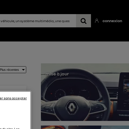
connexion
mise à jour
er sans accepter
l. Merci
 du site. Les