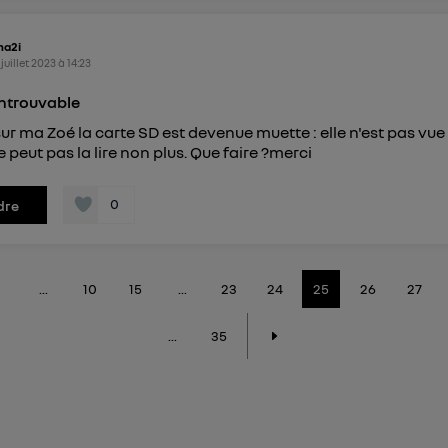
ma2i
 juillet 2023
à
14:23
introuvable
sur ma Zoé la carte SD est devenue muette : elle n'est pas vue
ne peut pas la lire non plus. Que faire ?merci
0
dre
...
10
15
...
23
24
25
26
27
...
35