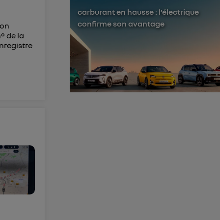
membres du foyer
carburant en hausse : l’électrique
l'utilisateur du
confirme son avantage
ion
° de la
 d’Utiq
("
enregistre
ur plus
s données