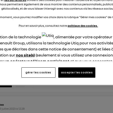
nous permettent également de vous montrer des contenus personnalisés, publicit
géolocalisés, et de vous laisser interagir avec nos contenus via les réseaux sociau
5
dre
 moment, vous pourrez modifier vos choix dans la rubrique "Gérer mes cookies" de n
Pour en savoir plus, consultez notre
politique des cookies.
uel-rib
ation de la technologie
, alimentée par votre opérateu
 août 2023
à
20:06
enault Group, utilisons la technologie Utiq pour nos activités
on easy link Arkana
les que décrites dans cette notice de consentement) et liées 
'apres ce que j'ai lu il n'est pas possible d'ajouter une applic
tion sur
nos site(s)
(seulement si vous utilisez une connexion
a j'ai bien un onglet "application" qui est vide j'aurais aimé 
par
un opérateur télécom participant
et que vous consentez
is apparament ce n'est pas possible quelqu'un a une idée 
site).
ure a...
voir la suite
logie Utiq a été conçue pour la protection de vos données 
gérer les cookies
accepter les cookies
en vous offrant choix et contrôle.
5
dre
ise un identifiant créé par votre opérateur télécom basé sur v
ne référence de votre contrat internet (ex : votre numéro de t
fiant est associé à votre connexion internet. Ainsi, toutes le
nt la même connexion et ayant consenties se verront attribu
loo
identifiant. En général :
9 juillet 2023
à
12:28