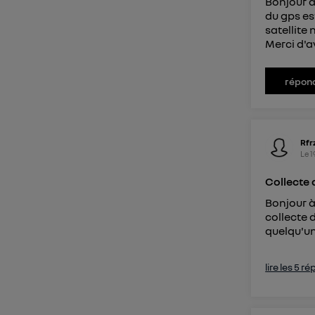
Bonjour à
du gps es
satellite
Merci d'
répon
Rfr
Le
1
Collecte
Bonjour à
collecte 
quelqu'un
lire les 5 r