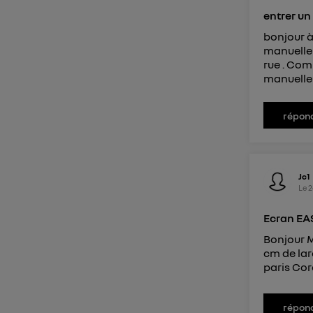
Pour une
entrer un
Pour un
bonjour à
manuellem
Vous 
rue . Com
manuelle
d'infor
répon
Jc1
Le
2
Ecran EA
Bonjour M
cm de larg
paris Co
répon