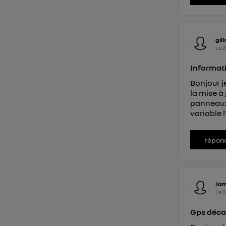
gil
Le
2
Informati
Bonjour j
la mise à
panneaux 
variable 
répon
Ja
Le
2
Gps décal