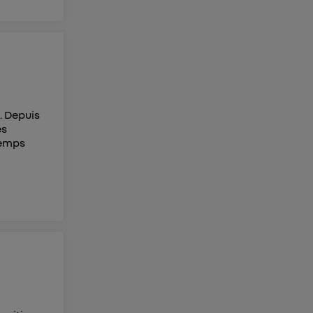
. Depuis
es
temps