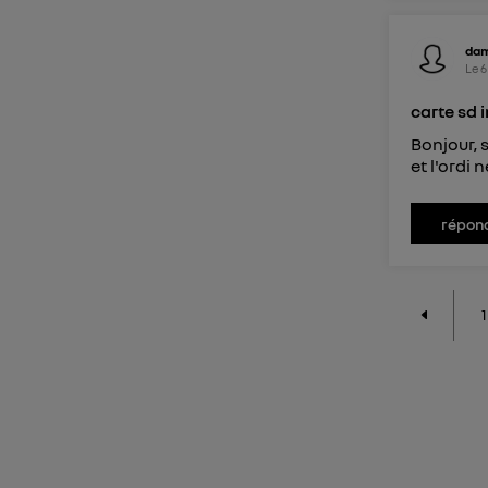
da
Le
6
carte sd 
Bonjour, 
et l'ordi 
répon
1