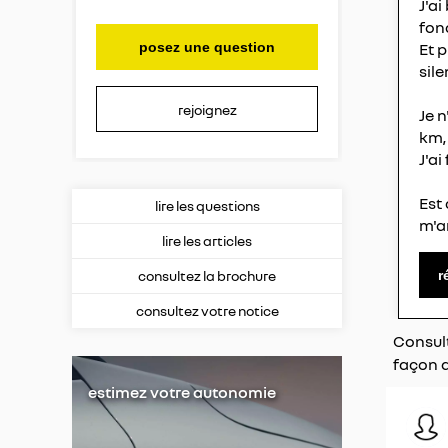
J'a
fon
posez une question
Et 
sile
rejoignez
Je n
km, 
J'ai
Est 
lire les questions
m'a
lire les articles
r
consultez la brochure
consultez votre notice
Consult
façon a
estimez votre autonomie