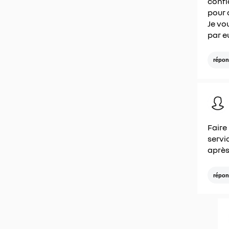
confi
pour 
Je vo
par e
répon
Faire
servi
après
répon