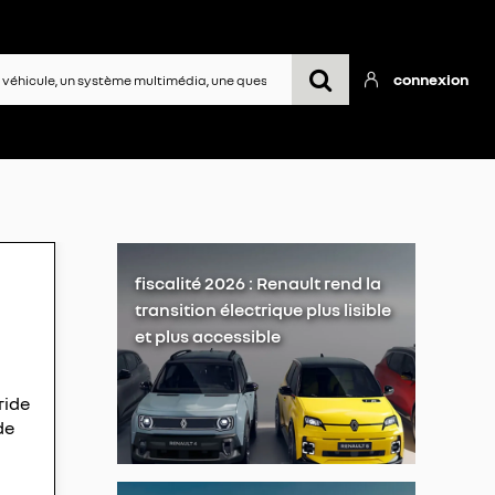
connexion
fiscalité 2026 : Renault rend la
transition électrique plus lisible
et plus accessible
ride
de