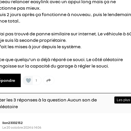
i beau relancer easylink avec un appui long mais ça ne
ctionne pas mieux.
puis 2 jours après ça fonctionne à nouveau.. puis le lendemai
nce total..
'ai pas trouvé de panne similaire sur internet. Le véhicule à 
je suis là seconde propriétaire.
 fait les mises à jour depuis le système.
ce que quelqu'un a déjà réparé ce souci. Le côté aléatoire
ngoisse sur la capacité du garage à régler le souci.
épondre
1
er les 3 réponses à la question Aucun son de
léatoire
lion23332152
Le
20 octobre 2024
à
14:06