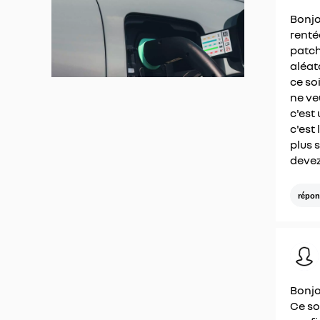
Bonjo
renté
patch
aléat
ce so
ne ve
c'est
c'est
plus 
devez
répon
Bonjo
Ce so