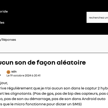
bride
les
s/Réponses
cun son de façon aléatoire
sdn
Le
19 octobre 2024
à
20:41
jour,
rrive régulièrement que je n'ai aucun son dans le captur 2 hyb
rt les clignotants. (Pas de gps, pas de bip des capteurs, pas 
io, pas de son au démarrage, pas de son dans Android auto
rs que le micro fonctionne pour dicter un SMS)