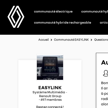
communauté électrique
communauté hy
communauté hybride rechargeable
artic
Accueil
Communauté EASYLINK
Question
Au
Bon
EASYLINK
Il a
Système Multimédia
à pa
Renault Group
rad
-
497
membres
alo
Restez connecté !