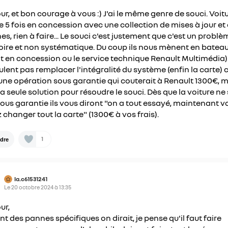
ur, et bon courage à vous :) J'ai le même genre de souci. Voit
e 5 fois en concession avec une collection de mises à jour et
es, rien à faire... Le souci c'est justement que c'est un problè
oire et non systématique. Du coup ils nous mènent en bateau
it en concession ou le service technique Renault Multimédia). 
ulent pas remplacer l'intégralité du système (enfin la carte) 
 une opération sous garantie qui couterait à Renault 1300€, 
 la seule solution pour résoudre le souci. Dès que la voiture ne
sous garantie ils vous diront "on a tout essayé, maintenant v
 changer tout la carte" (1300€ à vos frais).
1
dre
la.c61531241
Le
20 octobre 2024
à
13:35
ur,
nt des pannes spécifiques on dirait, je pense qu'il faut faire