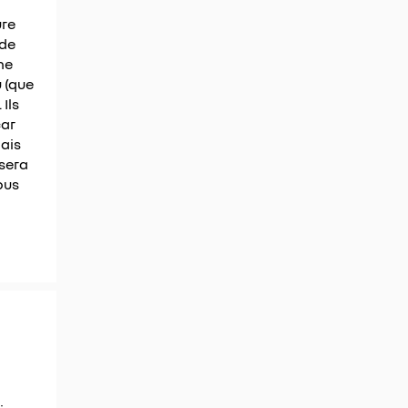
ure
 de
me
 (que
Ils
car
mais
 sera
ous