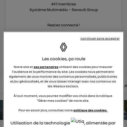
497
membres
Système Multimédia
Renault Group
Restez connecté !
continuer sans accepter
posez une question
rejoignez
Les cookies, ça roule
Notre site et
ses partenaires
utilisent des cookies pour mesurer
l'audience et la performance du site. Les cookies nous permettent
également de vous montrer des contenus personnalisés, publicitaires
et/ou géolocalisés, et de vous laisser interagir avec nos contenus via
lire les questions
lire les articles
consultez la brochure
consul
les réseaux sociaux.
À tout moment, vous pourrez modifier vos choix dans la rubrique
"Gérer mes cookies" de notre site.
estimez votre autonomie
Pour en savoir plus, consultez notre
politique des cookies.
Utilisation de la technologie
, alimentée par