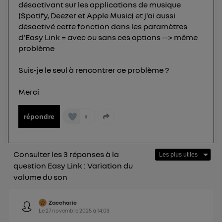
désactivant sur les applications de musique
Pour une
connexion foyer
(ex : Wi-Fi), la personnalisation sera basée
(Spotify, Deezer et Apple Music) et j'ai aussi
sur la navigation des membres du foyer ayant consentis.
Pour une
connexion mobile
, la personnalisation sera basée
désactivé cette fonction dans les paramètres
uniquement sur la navigation de l'utilisateur du mobile.
d'Easy Link = avec ou sans ces options --> même
Vous pouvez à tout moment retirer ce
problème
consentement sur
le portail d’Utiq
("
") ou via la page « gérer Utiq » en bas de ce site.
Suis-je le seul à rencontrer ce problème ?
Pour plus d'informations, veuillez consulter
la
Merci
Politique d'information sur les données
personnelles d'Utiq
.
répondre
3
Consulter les 3 réponses à la
question Easy Link : Variation du
volume du son
Zaccharie
Le
27 novembre 2025
à
14:03