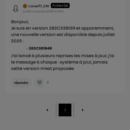
Auteur(e)
Lionel77_230
Le
28 novembre 2025
à
14:16
Bonjour,
Je suis en version 283C33813R et apparemment,
une nouvelle version est disponible depuis juillet
2025 :
283C38184R
J'ai lancé à plusieurs reprises les mises à jour, j'ai
le message à chaque : système à jour, jamais
cette version m'est proposée.
0
répondre
1