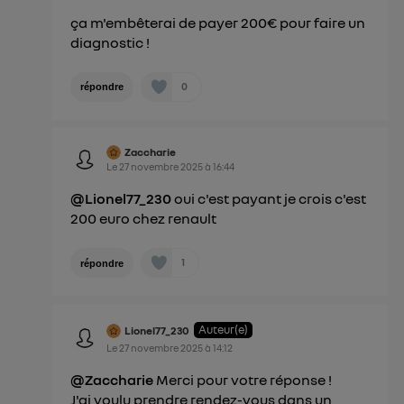
ça m'embêterai de payer 200€ pour faire un
diagnostic !
0
répondre
Zaccharie
Le
27 novembre 2025
à
16:44
@Lionel77_230
oui c'est payant je crois c'est
200 euro chez renault
1
répondre
Auteur(e)
Lionel77_230
Le
27 novembre 2025
à
14:12
@Zaccharie
Merci pour votre réponse !
J'ai voulu prendre rendez-vous dans un