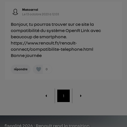
Matcarrol
Le
13 octobre 2023
à
12:03
Bonjour, tu pourras trouver sur ce site la
compatibilité du système OpenR Link avec
beaucoup de smartphone.
https://www.renault.fr/renault-
connect/compatibilite-telephone.html
Bonne journée
0
répondre
1
fiscalité 2026 : Renault rend la transition