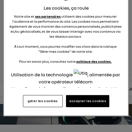
553
membres
Les cookies, ça roule
Hybride
RENAULT
Notre site et
ses partenaires
utilisent des cookies pour mesurer
l'audience et la performance du site. Les cookies nous permettent
hybride par nature
également de vous montrer des contenus personnalisés, publicitaires
et/ou géolocalisés, et de vous laisser interagir avec nos contenus via
les réseaux sociaux.
posez une question
À tout moment, vous pourrez modifier vos choix dans la rubrique
"Gérer mes cookies" de notre site.
rejoignez
Pour en savoir plus, consultez notre
politique des cookies.
Utilisation de la technologie
, alimentée par
votre opérateur télécom
Nous, Renault Group, utilisons la technologie Utiq
lire les questions
lire les articles
consultez la brochure
consul
pour nos activités digitales (telles que décrites
gérer les cookies
accepter les cookies
dans cette notice de consentement) et liées à
votre navigation sur
nos site(s)
(seulement si vous
estimez votre autonomie
utilisez une connexion internet fournie par
un
opérateur télécom participant
et que vous
consentez sur chaque site).