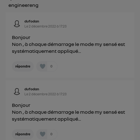
Politique d'information sur les données
engineereng
personnelles d'Utiq
.
dufodan
Le
2 décembre 2022
à
17:23
Bonjour
Non , à chaque démarrage le mode my sensé est
systématiquement appliqué...
0
répondre
dufodan
Le
2 décembre 2022
à
17:23
Bonjour
Non , à chaque démarrage le mode my sensé est
systématiquement appliqué...
0
répondre