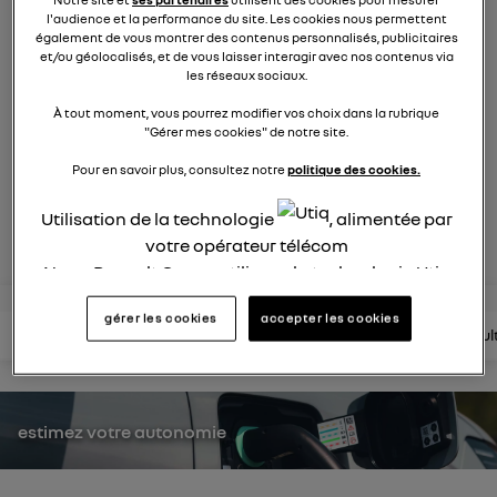
Notre site et
ses partenaires
utilisent des cookies pour mesurer
553
membres
l'audience et la performance du site. Les cookies nous permettent
Hybride
RENAULT
également de vous montrer des contenus personnalisés, publicitaires
et/ou géolocalisés, et de vous laisser interagir avec nos contenus via
les réseaux sociaux.
hybride par nature
À tout moment, vous pourrez modifier vos choix dans la rubrique
"Gérer mes cookies" de notre site.
posez une question
Pour en savoir plus, consultez notre
politique des cookies.
Utilisation de la technologie
, alimentée par
rejoignez
votre opérateur télécom
Nous, Renault Group, utilisons la technologie Utiq
pour nos activités digitales (telles que décrites
gérer les cookies
accepter les cookies
dans cette notice de consentement) et liées à
lire les questions
lire les articles
consultez la brochure
consul
votre navigation sur
nos site(s)
(seulement si vous
utilisez une connexion internet fournie par
un
opérateur télécom participant
et que vous
consentez sur chaque site).
estimez votre autonomie
La technologie Utiq a été conçue pour la
protection de vos données personnelles en vous