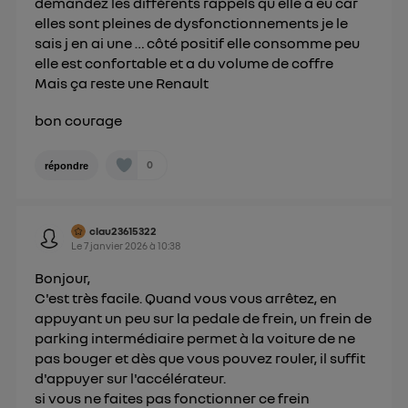
demandez les différents rappels qu elle a eu car
elles sont pleines de dysfonctionnements je le
sais j en ai une … côté positif elle consomme peu
elle est confortable et a du volume de coffre
Mais ça reste une Renault
bon courage
0
répondre
clau23615322
Le
7 janvier 2026
à
10:38
Bonjour,
C'est très facile. Quand vous vous arrêtez, en
appuyant un peu sur la pedale de frein, un frein de
parking intermédiaire permet à la voiture de ne
pas bouger et dès que vous pouvez rouler, il suffit
d'appuyer sur l'accélérateur.
si vous ne faites pas fonctionner ce frein