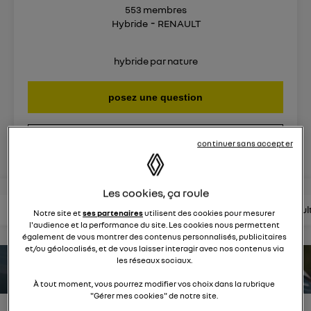
553
membres
Hybride
RENAULT
hybride par nature
posez une question
rejoignez
continuer sans accepter
Les cookies, ça roule
lire les questions
lire les articles
consultez la brochure
consul
Notre site et
ses partenaires
utilisent des cookies pour mesurer
l'audience et la performance du site. Les cookies nous permettent
également de vous montrer des contenus personnalisés, publicitaires
et/ou géolocalisés, et de vous laisser interagir avec nos contenus via
les réseaux sociaux.
estimez votre autonomie
À tout moment, vous pourrez modifier vos choix dans la rubrique
"Gérer mes cookies" de notre site.