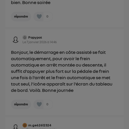
bien. Bonne soirée
internet. Ainsi, toutes les personnes utilisant la
même connexion et ayant consenties se verront
0
répondre
attribuer le même identifiant. En général :
Pour une
connexion foyer
(ex : Wi-Fi), la personnalisation sera basée
sur la navigation des membres du foyer ayant consentis.
Pour une
connexion mobile
, la personnalisation sera basée
Papypat
uniquement sur la navigation de l'utilisateur du mobile.
Le
7 janvier 2026
à
14:46
Vous pouvez à tout moment retirer ce
Bonjour, le démarrage en côte assisté se fait
consentement sur
le portail d’Utiq
("
automatiquement, pour avoir le frein
") ou via la page « gérer Utiq » en bas de ce site.
automatique en arrêt montée ou descente, il
Pour plus d'informations, veuillez consulter
la
suffit d'appuyer plus fort sur la pédale de frein
Politique d'information sur les données
une fois à l'arrêt et le frein automatique se met
personnelles d'Utiq
.
tout seul, l'icône apparaît sur l'écran du tableau
de bord. Voilà. Bonne journée
0
répondre
m.ge62612324