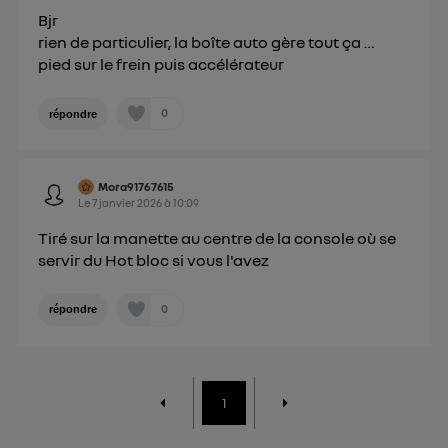
Bjr
rien de particulier, la boîte auto gère tout ça …
pied sur le frein puis accélérateur
0
répondre
Mora91767615
Le
7 janvier 2026
à
10:09
Tiré sur la manette au centre de la console où se
servir du Hot bloc si vous l'avez
0
répondre
1