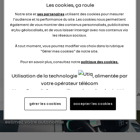
553
membres
Les cookies, ça roule
Hybride
RENAULT
Notre site et
ses partenaires
utilisent des cookies pour mesurer
l'audience et la performance du site. Les cookies nous permettent
également de vous montrer des contenus personnalisés, publicitaires
hybride par nature
et/ou géolocalisés, et de vous laisser interagir avec nos contenus via
les réseaux sociaux.
posez une question
À tout moment, vous pourrez modifier vos choix dans la rubrique
"Gérer mes cookies" de notre site.
Pour en savoir plus, consultez notre
politique des cookies.
rejoignez
Utilisation de la technologie
, alimentée par
votre opérateur télécom
Nous, Renault Group, utilisons la technologie Utiq
lire les questions
lire les articles
consultez la brochure
consul
pour nos activités digitales (telles que décrites
gérer les cookies
accepter les cookies
dans cette notice de consentement) et liées à
votre navigation sur
nos site(s)
(seulement si vous
utilisez une connexion internet fournie par
un
estimez votre autonomie
opérateur télécom participant
et que vous
consentez sur chaque site).