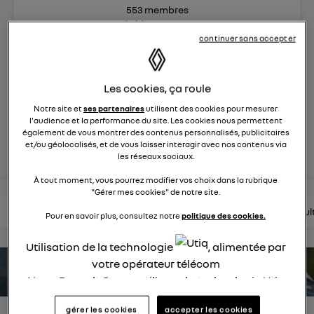
553
membres
Hybride
RENAULT
continuer sans accepter
hybride par nature
Les cookies, ça roule
posez une question
Notre site et
ses partenaires
utilisent des cookies pour mesurer
l'audience et la performance du site. Les cookies nous permettent
également de vous montrer des contenus personnalisés, publicitaires
rejoignez
et/ou géolocalisés, et de vous laisser interagir avec nos contenus via
les réseaux sociaux.
À tout moment, vous pourrez modifier vos choix dans la rubrique
"Gérer mes cookies" de notre site.
lire les questions
lire les articles
consultez la brochure
consul
Pour en savoir plus, consultez notre
politique des cookies.
Utilisation de la technologie
, alimentée par
votre opérateur télécom
estimez votre autonomie
Nous, Renault Group, utilisons la technologie Utiq
pour nos activités digitales (telles que décrites
gérer les cookies
accepter les cookies
dans cette notice de consentement) et liées à