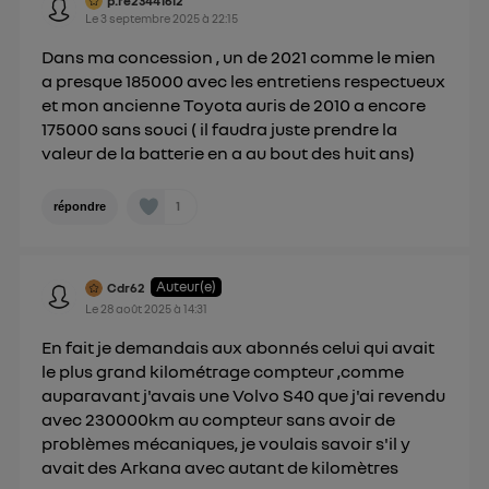
p.re23441612
Vous pouvez à tout moment retirer ce
Le
3 septembre 2025
à
22:15
consentement sur
le portail d’Utiq
("
Dans ma concession , un de 2021 comme le mien
") ou via la page « gérer Utiq » en bas de ce site.
a presque 185000 avec les entretiens respectueux
Pour plus d'informations, veuillez consulter
la
et mon ancienne Toyota auris de 2010 a encore
Politique d'information sur les données
175000 sans souci ( il faudra juste prendre la
personnelles d'Utiq
.
valeur de la batterie en a au bout des huit ans)
1
répondre
Auteur(e)
Cdr62
Le
28 août 2025
à
14:31
En fait je demandais aux abonnés celui qui avait
le plus grand kilométrage compteur ,comme
auparavant j'avais une Volvo S40 que j'ai revendu
avec 230000km au compteur sans avoir de
problèmes mécaniques, je voulais savoir s'il y
avait des Arkana avec autant de kilomètres