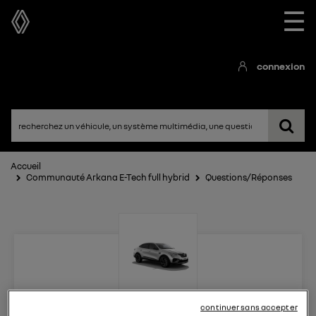
☰
connexion
Accueil
Communauté Arkana E-Tech full hybrid
Questions/Réponses
Arkana E-Tech full hybrid
continuer sans accepter