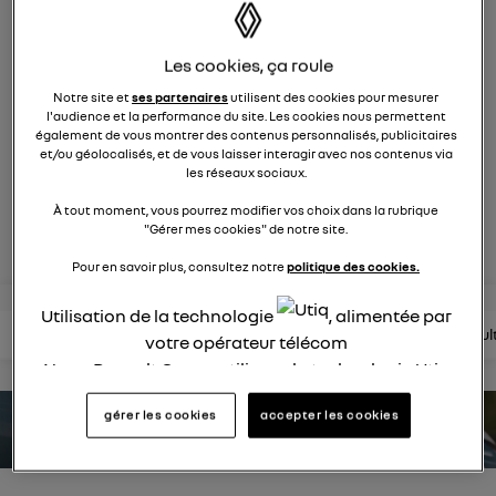
553
membres
Hybride
RENAULT
Les cookies, ça roule
hybride par nature
Notre site et
ses partenaires
utilisent des cookies pour mesurer
l'audience et la performance du site. Les cookies nous permettent
également de vous montrer des contenus personnalisés, publicitaires
et/ou géolocalisés, et de vous laisser interagir avec nos contenus via
posez une question
les réseaux sociaux.
À tout moment, vous pourrez modifier vos choix dans la rubrique
rejoignez
"Gérer mes cookies" de notre site.
Pour en savoir plus, consultez notre
politique des cookies.
Utilisation de la technologie
, alimentée par
lire les questions
lire les articles
consultez la brochure
consul
votre opérateur télécom
Nous, Renault Group, utilisons la technologie Utiq
pour nos activités digitales (telles que décrites
gérer les cookies
accepter les cookies
dans cette notice de consentement) et liées à
estimez votre autonomie
votre navigation sur
nos site(s)
(seulement si vous
utilisez une connexion internet fournie par
un