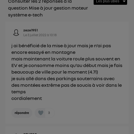
Consulter les 2 réponses à la
Pour plus d'informations, veuillez consulter
la
question Mise à jour gestion moteur
Politique d'information sur les données
système e-tech
personnelles d'Utiq
.
zeze1951
Le
3 juillet 2022
à
10:18
j ai bénéficié de la mise à jour mais je n'ai pas
encore essayé en montagne
mais maintenant la voiture roule plus souvent en
EV et je consomme moins qu'au début mais je fais
beaucoup de ville pour le moment (4.7l)
je suis allé dans des parkings souterrains avec
des montées extrême pas de soucis à voir dans le
temps
cordialement
3
répondre