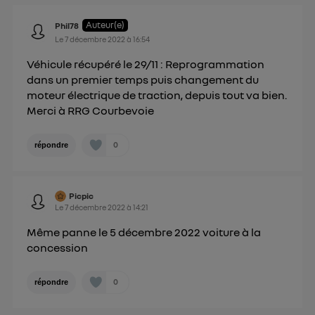
Politique d'information sur les données
personnelles d'Utiq
.
Auteur(e)
Phil78
Le
7 décembre 2022
à
16:54
Véhicule récupéré le 29/11 : Reprogrammation
dans un premier temps puis changement du
moteur électrique de traction, depuis tout va bien.
Merci à RRG Courbevoie
0
répondre
Picpic
Le
7 décembre 2022
à
14:21
Même panne le 5 décembre 2022 voiture à la
concession
0
répondre