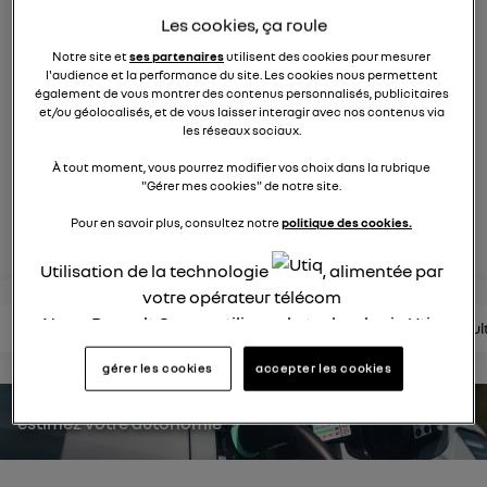
553
membres
Les cookies, ça roule
Hybride
RENAULT
Notre site et
ses partenaires
utilisent des cookies pour mesurer
l'audience et la performance du site. Les cookies nous permettent
également de vous montrer des contenus personnalisés, publicitaires
hybride par nature
et/ou géolocalisés, et de vous laisser interagir avec nos contenus via
les réseaux sociaux.
posez une question
À tout moment, vous pourrez modifier vos choix dans la rubrique
"Gérer mes cookies" de notre site.
rejoignez
Pour en savoir plus, consultez notre
politique des cookies.
Utilisation de la technologie
, alimentée par
votre opérateur télécom
Nous, Renault Group, utilisons la technologie Utiq
lire les questions
lire les articles
consultez la brochure
consul
pour nos activités digitales (telles que décrites
gérer les cookies
accepter les cookies
dans cette notice de consentement) et liées à
votre navigation sur
nos site(s)
(seulement si vous
estimez votre autonomie
utilisez une connexion internet fournie par
un
opérateur télécom participant
et que vous
consentez sur chaque site).