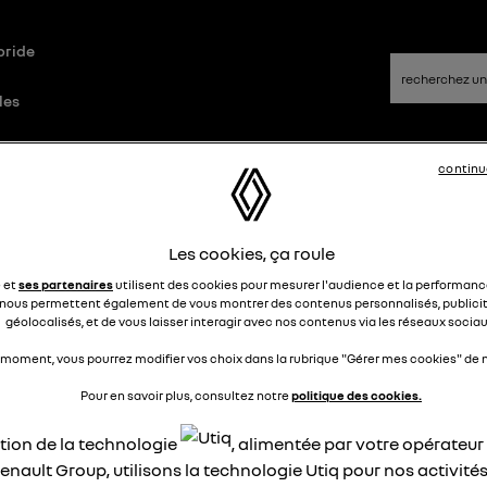
bride
les
continu
id
Questions/Réponses
Les cookies, ça roule
oblème boîte à vitesse Arkana
e et
ses partenaires
utilisent des cookies pour mesurer l'audience et la performance
nous permettent également de vous montrer des contenus personnalisés, publicit
bride 145-21B intense 2022 17900
géolocalisés, et de vous laisser interagir avec nos contenus via les réseaux sociau
ms
 moment, vous pourrez modifier vos choix dans la rubrique "Gérer mes cookies" de n
Pour en savoir plus, consultez notre
politique des cookies.
BEVE
Le
14 août 2024
à
20:25
ation de la technologie
, alimentée par votre opérateu
jour
enault Group, utilisons la technologie Utiq pour nos activités
roulais tranquillement et une succession de message d'alerte