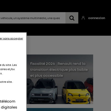
connexion
er sans accepter
fiscalité 2026 : Renault rend la
 du site. Les
transition électrique plus lisible
aires et/ou
x.
et plus accessible
otre site.
r télécom
 digitales