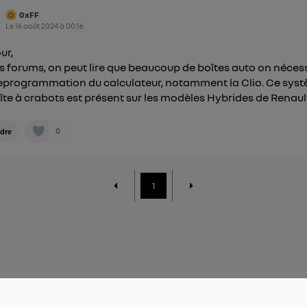
0xFF
Le
16 août 2024
à
00:16
ur,
es forums, on peut lire que beaucoup de boîtes auto on néces
eprogrammation du calculateur, notamment la Clio. Ce sys
îte à crabots est présent sur les modèles Hybrides de Renaul
0
dre
1