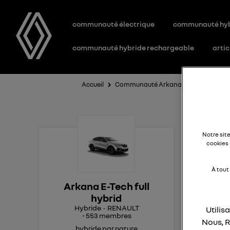
communauté électrique
communauté hy
communauté hybride rechargeable
artic
Accueil
Communauté Arkana E-Tech full hybr
pr
Notre sit
cookies 
hy
k
À tout
Arkana E-Tech full
hybrid
Hybride
RENAULT
Utilis
bon
-
553
membres
Nous, R
Je 
hybride par nature