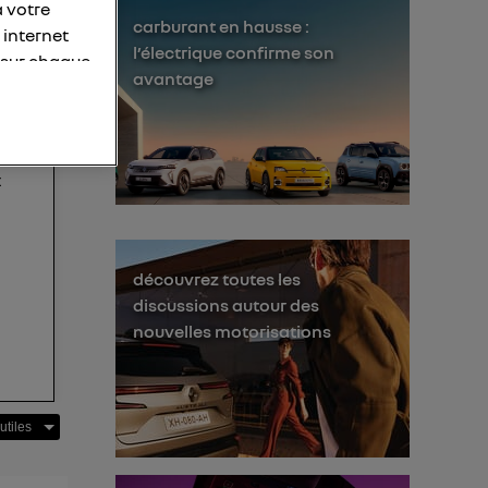
à votre
e de
carburant en hausse :
 internet
e
l’électrique confirme son
 sur chaque
avantage
personnelles
 un
otre adresse
t
éléphone).
s personnes
er le même
découvrez toutes les
membres du foyer
discussions autour des
nouvelles motorisations
l'utilisateur du
 d’Utiq
("
ur plus
s données