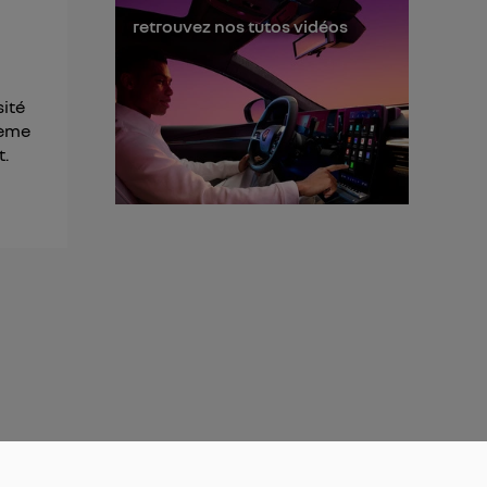
retrouvez nos tutos vidéos
sité
tème
t.