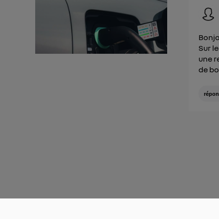
Bonjo
Sur l
une r
de bo
répon