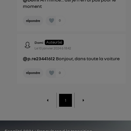
moment
0
répondre
Auteur(e)
Domi
Le
10 janvier 2024
à
18:42
@p.re23441612
Bonjour, dans toute la voiture
0
répondre
1