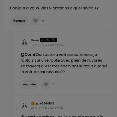
Pour plus d'informations, veuillez consulter
la
Bonjour à vous , des vibrations a quel niveau ?
Politique d'information sur les données
personnelles d'Utiq
.
0
répondre
Auteur(e)
Domi
Le
10 janvier 2024
à
22:14
@Domi
Oui toute la voiture comme ci je
roulais sur une route avec plein de rayures
en travers c''est très énervant surtout quand
la voiture est neeuve??
0
répondre
p.re23441612
Le
10 janvier 2024
à
19:27
@Domi
Ah mince… dsl je n en ai pas pour le