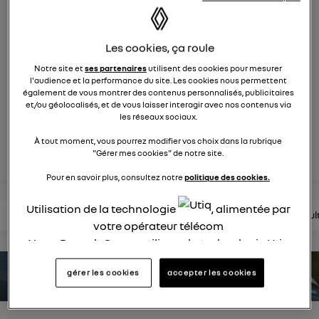
553
membres
Hybride
RENAULT
Les cookies, ça roule
hybride par nature
Notre site et
ses partenaires
utilisent des cookies pour mesurer
l'audience et la performance du site. Les cookies nous permettent
également de vous montrer des contenus personnalisés, publicitaires
posez une question
et/ou géolocalisés, et de vous laisser interagir avec nos contenus via
les réseaux sociaux.
À tout moment, vous pourrez modifier vos choix dans la rubrique
rejoignez
"Gérer mes cookies" de notre site.
Pour en savoir plus, consultez notre
politique des cookies.
Utilisation de la technologie
, alimentée par
lire les questions
lire les articles
consultez la brochure
consul
votre opérateur télécom
Nous, Renault Group, utilisons la technologie Utiq
pour nos activités digitales (telles que décrites
gérer les cookies
accepter les cookies
dans cette notice de consentement) et liées à
estimez votre autonomie
votre navigation sur
nos site(s)
(seulement si vous
utilisez une connexion internet fournie par
un