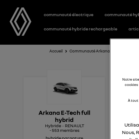
communauté électrique
communauté hy
communauté hybride rechargeable
artic
Accueil
Communauté Arkana E-Tech full hybr
Vo
Notre sit
cookies 
À tout
Bon
Arkana E-Tech full
Si 
hybrid
es 
Utilis
Hybride
RENAULT
-
553
membres
Nous, R
hybride par nature