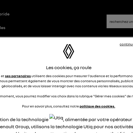
bride
les
continu
id
Questions/Réponses
Les cookies, ça roule
iture en stationnement
e et
ses partenaires
utilisent des cookies pour mesurer l'audience et la performance
nous permettent également de vous montrer des contenus personnalisés, publicit
géolocalisés, et de vous laisser interagir avec nos contenus via les réseaux sociau
Happydid67
Le
18 avril 2025
à
15:58
 moment, vous pourrez modifier vos choix dans la rubrique "Gérer mes cookies" de n
jour
Pour en savoir plus, consultez notre
politique des cookies.
ma voiture est coincée entre 2 autres voitures en stationneme
ce que je peux la faire avancer sans être au volant
ation de la technologie
, alimentée par votre opérateu
enault Group, utilisons la technologie Utiq pour nos activités