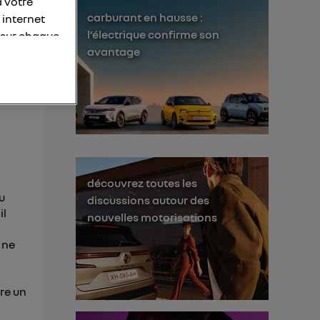
à votre
carburant en hausse :
 internet
l’électrique confirme son
 sur chaque
avantage
personnelles
otre adresse
éléphone).
s personnes
er le même
découvrez toutes les
membres du foyer
u
discussions autour des
il
l'utilisateur du
nouvelles motorisations
 d’Utiq
("
 ne
ur plus
s données
ire un