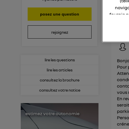
(tel
r
naviga
fournie 
posez une question
Consult
La techno
statio
rejoignez
Elle util
IP et u
L'identi
lire les questions
Bonjo
utilisa
Pour 
lire les articles
Atten
Pour une
condu
consultez la brochure
conta
Pour un
consultez votre notice
vous 
Vous 
En re
serai
parki
d'infor
estimez votre autonomie
Perso
crénea