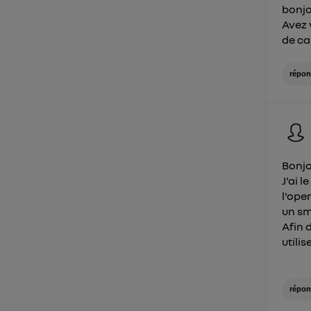
bonjo
Avez 
de ca
répon
Bonjo
J'ai 
l'ope
un s
Afin 
utili
répon