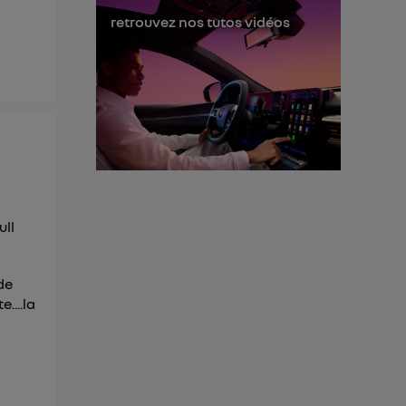
 d’Utiq
("
retrouvez nos tutos vidéos
ur plus
s données
ull
de
....la