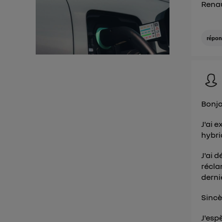
Vous 
Renau
d'infor
répon
Bonjo
J'ai 
hybri
J'ai 
récla
derniè
Sincè
J'esp