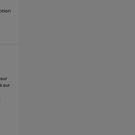
nction
 sur
s sur
x