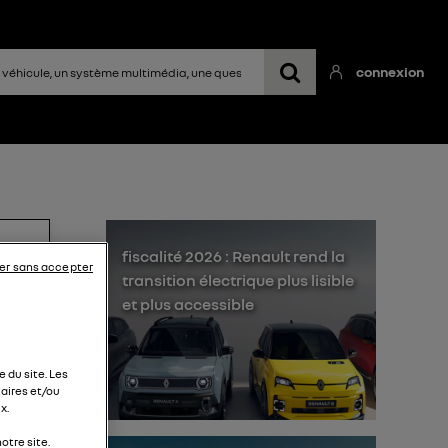
connexion
fiscalité 2026 : Renault rend la
er sans accepter
transition électrique plus lisible
et plus accessible
ition
 du site. Les
aires et/ou
x.
liée
otre site.