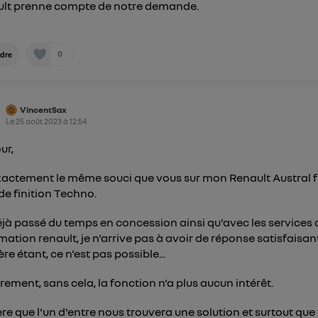
pouvez à tout moment retirer ce consentement sur
le portail
lt prenne compte de notre demande.
") ou via la page « gérer Utiq » en bas de ce site. Po
mations, veuillez consulter
la Politique d'information sur le
0
dre
personnelles d'Utiq
.
VincentSax
Le
25 août 2023
à
12:54
ur,
exactement le même souci que vous sur mon Renault Austral f
de finition Techno.
déjà passé du temps en concession ainsi qu'avec les services 
mation renault, je n'arrive pas à avoir de réponse satisfaisante
re étant, ce n'est pas possible...
rement, sans cela, la fonction n'a plus aucun intérêt.
ère que l'un d'entre nous trouvera une solution et surtout que