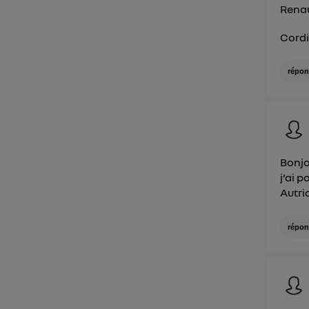
Rena
Cord
répon
Bonjo
j‘ai 
Autri
répon