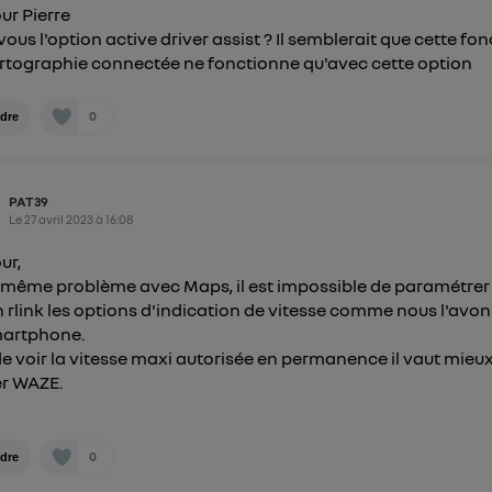
ur Pierre
vous l'option active driver assist ? Il semblerait que cette fo
rtographie connectée ne fonctionne qu'avec cette option
0
dre
PAT39
Le
27 avril 2023
à
16:08
ur,
le même problème avec Maps, il est impossible de paramétrer
n rlink les options d'indication de vitesse comme nous l'avon
martphone.
de voir la vitesse maxi autorisée en permanence il vaut mieu
ser WAZE.
0
dre