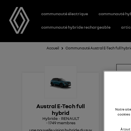
communauté électrique
communauté hy
communauté hybride rechargeable
artic
Accueil
Communauté Austral E-Tech full hybr
Af
que
Austral E-Tech full
Bonj
Notre sit
hybrid
Alpi
cookies 
Hybride
RENAULT
emp
-
1749
membres
à l
À tout
une nouvelle vision hybride du suv