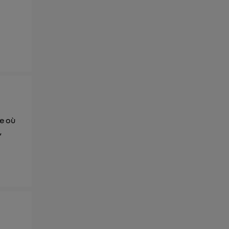
se où
,