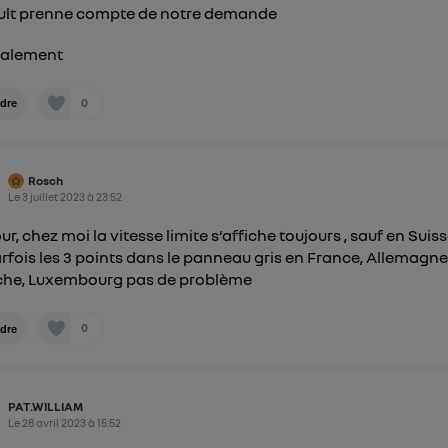
ult prenne compte de notre demande
ialement
0
dre
Rosch
Le
3 juillet 2023
à
23:52
ur, chez moi la vitesse limite s‘affiche toujours , sauf en Suis
parfois les 3 points dans le panneau gris en France, Allemagne
che, Luxembourg pas de problème
0
dre
PAT.WILLIAM
Le
28 avril 2023
à
15:52