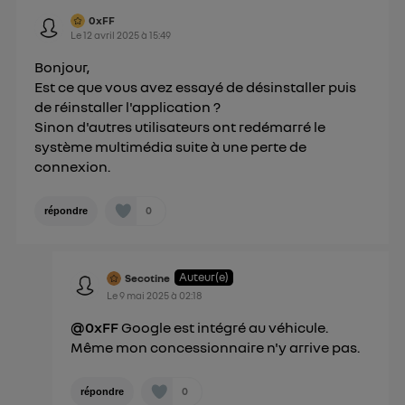
Politique d'information sur les données
0xFF
personnelles d'Utiq
.
Le
12 avril 2025
à
15:49
Bonjour,
Est ce que vous avez essayé de désinstaller puis
de réinstaller l'application ?
Sinon d'autres utilisateurs ont redémarré le
système multimédia suite à une perte de
connexion.
0
répondre
Auteur(e)
Secotine
Le
9 mai 2025
à
02:18
@0xFF
Google est intégré au véhicule.
Même mon concessionnaire n'y arrive pas.
0
répondre