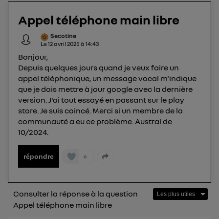
La technologie Utiq a été conçue pour la
Appel téléphone main libre
protection de vos données personnelles en vous
offrant choix et contrôle.
Secotine
Le
12 avril 2025
à
14:43
Elle utilise un identifiant créé par votre opérateur
Bonjour,
télécom basé sur votre adresse IP et une référence
Depuis quelques jours quand je veux faire un
de votre contrat internet (ex : votre numéro de
appel téléphonique, un message vocal m'indique
téléphone).
que je dois mettre à jour google avec la dernière
L'identifiant est associé à votre connexion
version. J'ai tout essayé en passant sur le play
internet. Ainsi, toutes les personnes utilisant la
store. Je suis coincé. Merci si un membre de la
même connexion et ayant consenties se verront
communauté a eu ce problème. Austral de
attribuer le même identifiant. En général :
10/2024.
Pour une
connexion foyer
(ex : Wi-Fi), la personnalisation sera basée
sur la navigation des membres du foyer ayant consentis.
Pour une
connexion mobile
, la personnalisation sera basée
répondre
0
uniquement sur la navigation de l'utilisateur du mobile.
Vous pouvez à tout moment retirer ce
consentement sur
le portail d’Utiq
("
Consulter la réponse à la question
") ou via la page « gérer Utiq » en bas de ce site.
Appel téléphone main libre
Pour plus d'informations, veuillez consulter
la