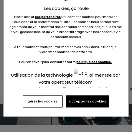
1749
membres
Les cookies, ça roule
Hybride
RENAULT
Notre site et
ses partenaires
utilisent des cookies pour mesurer
l'audience et la performance du site. Les cookies nous permettent
une nouvelle vision hybride du suv
également de vous montrer des contenus personnalisés, publicitaires
et/ou géolocalisés, et de vous laisser interagir avec nos contenus via
les réseaux sociaux.
posez une question
À tout moment, vous pourrez modifier vos choix dans la rubrique
"Gérer mes cookies" de notre site.
rejoignez
Pour en savoir plus, consultez notre
politique des cookies.
Utilisation de la technologie
, alimentée par
votre opérateur télécom
Nous, Renault Group, utilisons la technologie Utiq
lire les questions
lire les articles
consultez la brochure
consul
pour nos activités digitales (telles que décrites
gérer les cookies
accepter les cookies
dans cette notice de consentement) et liées à
votre navigation sur
nos site(s)
(seulement si vous
estimez votre autonomie
utilisez une connexion internet fournie par
un
opérateur télécom participant
et que vous
consentez sur chaque site).