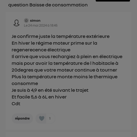
sur la navigation des membres du foyer ayant consentis.
question Baisse de consommation
Pour une
connexion mobile
, la personnalisation sera basée
uniquement sur la navigation de l'utilisateur du mobile.
Vous pouvez à tout moment retirer ce
simon
Le
24 mai 2024
à
18:45
consentement sur
le portail d’Utiq
("
") ou via la page « gérer Utiq » en bas de ce site.
Je confirme juste la température extérieure
Pour plus d'informations, veuillez consulter
la
En hiver le régime moteur prime sur la
Politique d'information sur les données
regenerecence électrique
personnelles d'Utiq
.
Il arrive que vous rechargiez à plein en électrique
mais pour avoir la température de l habitacle à
20degres que votre moteur continue à tourner
Plus la température monte moins le thermique
consomme
Je suis à 4,9 en été suivant le trajet
Et facile 5,6 à 6L en hiver
Cdt
1
répondre