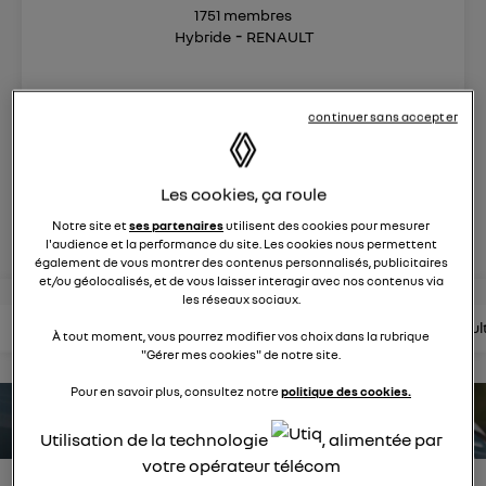
1751
membres
Hybride
RENAULT
une nouvelle vision hybride du suv
continuer sans accepter
posez une question
Les cookies, ça roule
rejoignez
Notre site et
ses partenaires
utilisent des cookies pour mesurer
l'audience et la performance du site. Les cookies nous permettent
également de vous montrer des contenus personnalisés, publicitaires
et/ou géolocalisés, et de vous laisser interagir avec nos contenus via
les réseaux sociaux.
lire les questions
lire les articles
consultez la brochure
consul
À tout moment, vous pourrez modifier vos choix dans la rubrique
"Gérer mes cookies" de notre site.
Pour en savoir plus, consultez notre
politique des cookies.
estimez votre autonomie
Utilisation de la technologie
, alimentée par
votre opérateur télécom