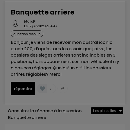
protection de vos données personnelles en vous
offrant choix et contrôle.
Banquette arriere
Elle utilise un identifiant créé par votre opérateur
MarcP
télécom basé sur votre adresse IP et une référence
Le
17 juin 2023
à
14:47
de votre contrat internet (ex : votre numéro de
question résolue
téléphone).
Bonjour, je viens de recevoir mon austral iconic
L'identifiant est associé à votre connexion
etech 200, d'après tous les essais que j'ai vu, les
internet. Ainsi, toutes les personnes utilisant la
dossiers des sieges arrieres sont inclinables en 3
même connexion et ayant consenties se verront
positions, hors apparement sur mon véhicule il n'y
attribuer le même identifiant. En général :
a pas ces réglages. Quelqu'un a t'il les dossiers
Pour une
connexion foyer
(ex : Wi-Fi), la personnalisation sera basée
arrires réglables? Merci
sur la navigation des membres du foyer ayant consentis.
Pour une
connexion mobile
, la personnalisation sera basée
uniquement sur la navigation de l'utilisateur du mobile.
répondre
0
Vous pouvez à tout moment retirer ce
consentement sur
le portail d’Utiq
("
") ou via la page « gérer Utiq » en bas de ce site.
Consulter la réponse à la question
Pour plus d'informations, veuillez consulter
la
Banquette arriere
Politique d'information sur les données
personnelles d'Utiq
.