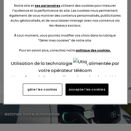
1748
membres
Notre site et
ses partenaires
utilisent des cookies pour mesurer
Hybride
RENAULT
l'audience et la performance du site. Les cookies nous permettent
également de vous montrer des contenus personnalisés, publicitaires
et/ou géolocalisés, et de vous laisser interagir avec nos contenus via
une nouvelle vision hybride du suv
les réseaux sociaux.
À tout moment, vous pourrez modifier vos choix dans la rubrique
"Gérer mes cookies" de notre site.
posez une question
Pour en savoir plus, consultez notre
politique des cookies.
rejoignez
Utilisation de la technologie
, alimentée par
votre opérateur télécom
Nous, Renault Group, utilisons la technologie Utiq
pour nos activités digitales (telles que décrites
lire les questions
lire les articles
consultez la brochure
consul
gérer les cookies
accepter les cookies
dans cette notice de consentement) et liées à
votre navigation sur
nos site(s)
(seulement si vous
utilisez une connexion internet fournie par
un
opérateur télécom participant
et que vous
estimez votre autonomie
consentez sur chaque site).
La technologie Utiq a été conçue pour la